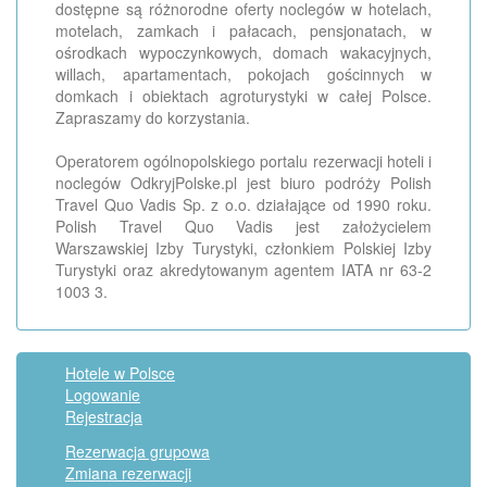
dostępne są różnorodne oferty noclegów w hotelach,
motelach, zamkach i pałacach, pensjonatach, w
ośrodkach wypoczynkowych, domach wakacyjnych,
willach, apartamentach, pokojach gościnnych w
domkach i obiektach agroturystyki w całej Polsce.
Zapraszamy do korzystania.
Operatorem ogólnopolskiego portalu rezerwacji hoteli i
noclegów OdkryjPolske.pl jest biuro podróży Polish
Travel Quo Vadis Sp. z o.o. działające od 1990 roku.
Polish Travel Quo Vadis jest założycielem
Warszawskiej Izby Turystyki, członkiem Polskiej Izby
Turystyki oraz akredytowanym agentem IATA nr 63-2
1003 3.
Hotele w Polsce
Logowanie
Rejestracja
Rezerwacja grupowa
Zmiana rezerwacji