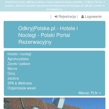
Strona korzysta z plików cookies w celu realizacji usług i zgodnie z
Polityką Plików
X
Cookies
. Możesz określić warunki przechowywania lub dostępu do plików cookies w
przeglądarce.
|
Rejestracja
|
Logowanie
OdkryjPolske.pl - Hotele i
Noclegi - Polski Portal
Rezerwacyjny
Hotele i noclegi
Agroturystyka
Zamki i pałace
Morze
Góry
Jeziora
SPA & Wellness
Organizacja wesel
Waluta: PLN