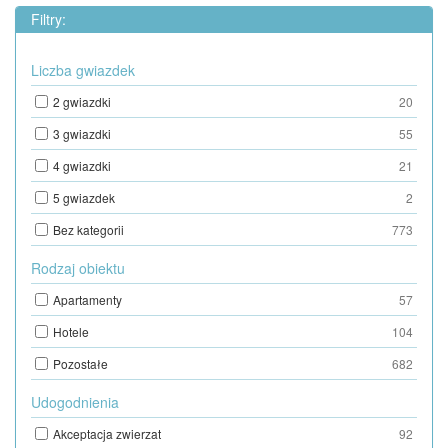
Filtry:
Liczba gwiazdek
2 gwiazdki
20
3 gwiazdki
55
4 gwiazdki
21
5 gwiazdek
2
Bez kategorii
773
Rodzaj obiektu
Apartamenty
57
Hotele
104
Pozostałe
682
Udogodnienia
Akceptacja zwierzat
92