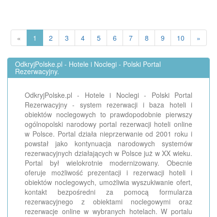
«
1
2
3
4
5
6
7
8
9
10
»
OdkryjPolske.pl - Hotele i Noclegi - Polski Portal
Rezerwacyjny.
OdkryjPolske.pl - Hotele i Noclegi - Polski Portal
Rezerwacyjny - system rezerwacji i baza hoteli i
obiektów noclegowych to prawdopodobnie pierwszy
ogólnopolski narodowy portal rezerwacji hoteli online
w Polsce. Portal działa nieprzerwanie od 2001 roku i
powstał jako kontynuacja narodowych systemów
rezerwacyjnych działających w Polsce już w XX wieku.
Portal był wielokrotnie modernizowany. Obecnie
oferuje możliwość prezentacji i rezerwacji hoteli i
obiektów noclegowych, umożliwia wyszukiwanie ofert,
kontakt bezpośredni za pomocą formularza
rezerwacyjnego z obiektami noclegowymi oraz
rezerwacje online w wybranych hotelach. W portalu