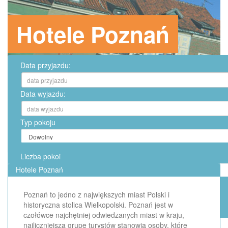
Hotele Poznań
Data przyjazdu:
Data wyjazdu:
Typ pokoju
Liczba pokoi
Hotele Poznań
Poznań to jedno z największych miast Polski i
historyczna stolica Wielkopolski. Poznań jest w
czołówce najchętniej odwiedzanych miast w kraju,
najliczniejszą grupę turystów stanowią osoby, które