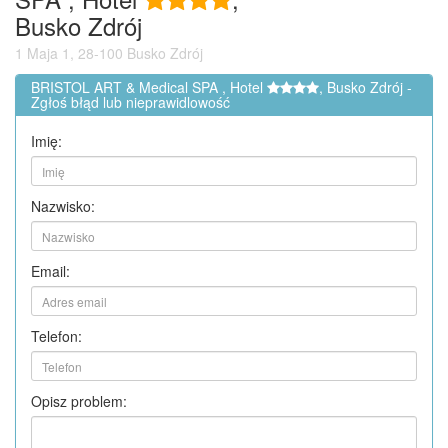
Busko Zdrój
1 Maja 1, 28-100 Busko Zdrój
BRISTOL ART & Medical SPA , Hotel
, Busko Zdrój -
Zgłoś błąd lub nieprawidlowość
Imię:
Nazwisko:
Email:
Telefon:
Opisz problem: