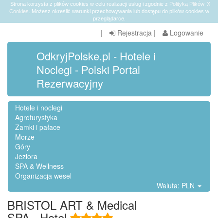
Strona korzysta z plików cookies w celu realizacji usług i zgodnie z
Polityką Plików
X
Cookies
. Możesz określić warunki przechowywania lub dostępu do plików cookies w
przeglądarce.
|
Rejestracja
|
Logowanie
OdkryjPolske.pl - Hotele i
Noclegi - Polski Portal
Rezerwacyjny
Hotele i noclegi
Agroturystyka
Zamki i pałace
Morze
Góry
Jeziora
SPA & Wellness
Organizacja wesel
Waluta: PLN
BRISTOL ART & Medical
SPA , Hotel
,