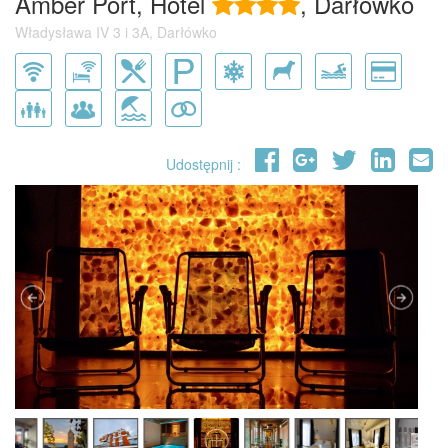
Amber Port, Hotel
, Darłówko
Władysława IV 3 i 3A, Darłówko
Udostępnij :