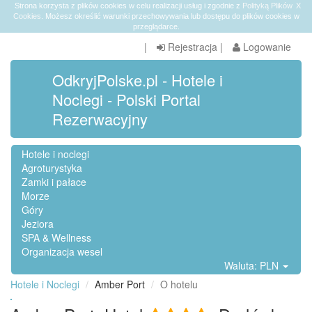
Strona korzysta z plików cookies w celu realizacji usług i zgodnie z
Polityką Plików
X
Cookies
. Możesz określić warunki przechowywania lub dostępu do plików cookies w
przeglądarce.
|
Rejestracja
|
Logowanie
OdkryjPolske.pl - Hotele i
Noclegi - Polski Portal
Rezerwacyjny
Hotele i noclegi
Agroturystyka
Zamki i pałace
Morze
Góry
Jeziora
SPA & Wellness
Organizacja wesel
Waluta: PLN
Hotele i Noclegi
Amber Port
O hotelu