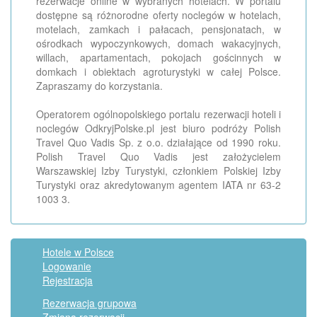
rezerwacje online w wybranych hotelach. W portalu
dostępne są różnorodne oferty noclegów w hotelach,
motelach, zamkach i pałacach, pensjonatach, w
ośrodkach wypoczynkowych, domach wakacyjnych,
willach, apartamentach, pokojach gościnnych w
domkach i obiektach agroturystyki w całej Polsce.
Zapraszamy do korzystania.
Operatorem ogólnopolskiego portalu rezerwacji hoteli i
noclegów OdkryjPolske.pl jest biuro podróży Polish
Travel Quo Vadis Sp. z o.o. działające od 1990 roku.
Polish Travel Quo Vadis jest założycielem
Warszawskiej Izby Turystyki, członkiem Polskiej Izby
Turystyki oraz akredytowanym agentem IATA nr 63-2
1003 3.
Hotele w Polsce
Logowanie
Rejestracja
Rezerwacja grupowa