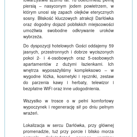
piersią – nasyconym jodem powietrzem, w
którym unosi się zapach olejków eterycznych
sosny. Bliskość kluczowych atrakcji Darłówka
oraz dogodny dojazd pobliskich miejscowości
umożliwia swobodne odkrywanie uroków
wybrzeża.
Do dyspozycji hotelowych Gości oddajemy 59
jasnych, przestronnych i dobrze wyciszonych
pokoi 2- i 4-osobowych oraz 5-osobowych
apartamentów z dużymi łazienkami. Ich
wnętrza wyposażyliśmy kompleksowo – w
wygodne łóżka, kosmetyki i ręczniki, zestaw
do parzenia kawy i herbaty, telewizor i
bezpłatne WiFi oraz inne udogodnienia.
Wszystko w trosce o w pełni komfortowy
wypoczynek i regenerację sił po dniu pełnym
wrażeń.
Lokalizacja w sercu Darłówka, przy głównej
promenadzie, tuż przy porcie i blisko morza