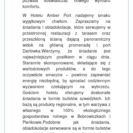
pozwala doświadczać nowego wymiaru
komfortu.
W Hotelu Amber Port nadajemy smaku
wyjątkowym chwilom. Zapraszamy na
śniadania i obiadokolacje, które serwujemy w
przestronnej restauracji z tarasem oraz
przeszkloną ścianą dającą panoramiczny
widok na główną promenadę i port
Darłówka.Wierzymy, że śniadanie jest
najważniejszym posiłkiem w ciągu dnia.
Starannie skomponowane, składające się z
wartościowych produktów, a do tego
oczywiście smaczne – powinno zapewniać
energię niezbędną, by sprostać codziennym
wyzwaniom czekającym na wybrzeżu.
Gościom hotelu oferujemy doskonałe
śniadania w formie bufetów szwedzkich. Ich
bazą są produkty regionalne, w tym warzywa z
własnego w 100% ekologicznego
gospodarstwa rolnego w Bobrowiczkach i
Pieńkowie.Podobnie jak śniadania,
obiadokolacje serwowane są w formie bufetów