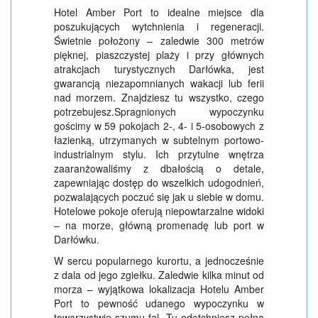
Hotel Amber Port to idealne miejsce dla
poszukujących wytchnienia i regeneracji.
Świetnie położony – zaledwie 300 metrów
pięknej, piaszczystej plaży i przy głównych
atrakcjach turystycznych Darłówka, jest
gwarancją niezapomnianych wakacji lub ferii
nad morzem. Znajdziesz tu wszystko, czego
potrzebujesz.Spragnionych wypoczynku
gościmy w 59 pokojach 2-, 4- i 5-osobowych z
łazienką, utrzymanych w subtelnym portowo-
industrialnym stylu. Ich przytulne wnętrza
zaaranżowaliśmy z dbałością o detale,
zapewniając dostęp do wszelkich udogodnień,
pozwalających poczuć się jak u siebie w domu.
Hotelowe pokoje oferują niepowtarzalne widoki
– na morze, główną promenadę lub port w
Darłówku.
W sercu popularnego kurortu, a jednocześnie
z dala od jego zgiełku. Zaledwie kilka minut od
morza – wyjątkowa lokalizacja Hotelu Amber
Port to pewność udanego wypoczynku w
towarzystwie szumu fal. Tu odetchniesz pełną