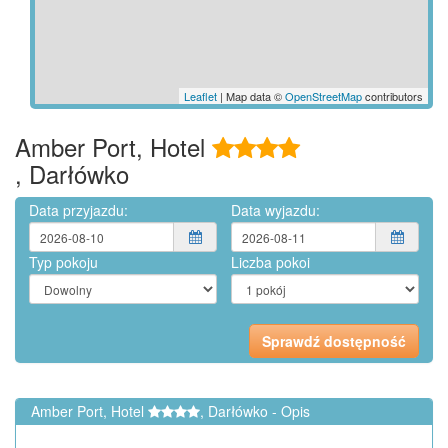
Leaflet
| Map data ©
OpenStreetMap
contributors
Amber Port, Hotel
, Darłówko
Data przyjazdu:
Data wyjazdu:
Typ pokoju
Liczba pokoi
Amber Port, Hotel
, Darłówko - Opis