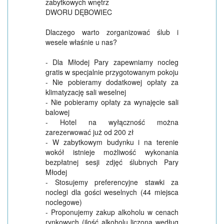
zabytkowych wnętrz
DWORU DĘBOWIEC
Dlaczego warto zorganizować ślub i
wesele właśnie u nas?
- Dla Młodej Pary zapewniamy nocleg
gratis w specjalnie przygotowanym pokoju
- Nie pobieramy dodatkowej opłaty za
klimatyzację sali weselnej
- Nie pobieramy opłaty za wynajęcie sali
balowej
- Hotel na wyłączność można
zarezerwować już od 200 zł
- W zabytkowym budynku i na terenie
wokół istnieje możliwość wykonania
bezpłatnej sesji zdjęć ślubnych Pary
Młodej
- Stosujemy preferencyjne stawki za
noclegi dla gości weselnych (44 miejsca
noclegowe)
- Proponujemy zakup alkoholu w cenach
rynkowych (ilość alkoholu liczona według