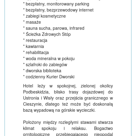
* bezpłatny, monitorowany parking
* bezpłatny, bezprzewodowy internet
* zabiegi kosmetyczne
* masaże
* sauna sucha, parowa, infrared
* Ścieżka Zdrowych Stóp
* restauracja
* kawiarnia
* rehabilitacja
* woda mineralna w pokoju
* szlafroki do zabiegów
* dworska biblioteka
* codzienny Kurier Dworski
Hotel leży w spokojnej, zielonej okolicy
Podbeskidzia, blisko trasy dojazdowej do
Ustronia i Wisły oraz przejścia granicznego w
Cieszynie, dlatego też może być doskonałą
bazą wypadową na górskie wycieczki.
Położony między rozległymi stawami stwarza
klimat spokoju i relaksu. Bogactwo
ornitologiczne przebiegającego nieopodal