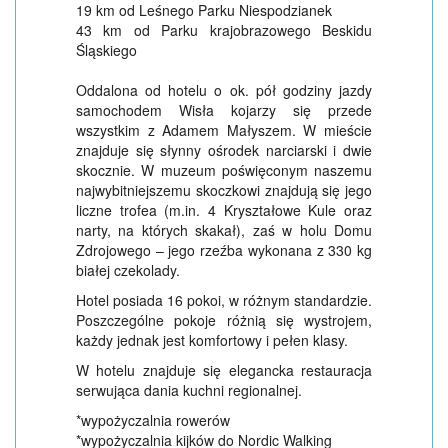
19 km od Leśnego Parku Niespodzianek
43 km od Parku krajobrazowego Beskidu
Śląskiego
Oddalona od hotelu o ok. pół godziny jazdy
samochodem Wisła kojarzy się przede
wszystkim z Adamem Małyszem. W mieście
znajduje się słynny ośrodek narciarski i dwie
skocznie. W muzeum poświęconym naszemu
najwybitniejszemu skoczkowi znajdują się jego
liczne trofea (m.in. 4 Kryształowe Kule oraz
narty, na których skakał), zaś w holu Domu
Zdrojowego – jego rzeźba wykonana z 330 kg
białej czekolady.
Hotel posiada 16 pokoi, w różnym standardzie.
Poszczególne pokoje różnią się wystrojem,
każdy jednak jest komfortowy i pełen klasy.
W hotelu znajduje się elegancka restauracja
serwująca dania kuchni regionalnej.
*wypożyczalnia rowerów
*wypożyczalnia kijków do Nordic Walking