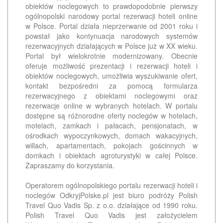
obiektów noclegowych to prawdopodobnie pierwszy
ogólnopolski narodowy portal rezerwacji hoteli online
w Polsce. Portal działa nieprzerwanie od 2001 roku i
powstał jako kontynuacja narodowych systemów
rezerwacyjnych działających w Polsce już w XX wieku.
Portal był wielokrotnie modernizowany. Obecnie
oferuje możliwość prezentacji i rezerwacji hoteli i
obiektów noclegowych, umożliwia wyszukiwanie ofert,
kontakt bezpośredni za pomocą formularza
rezerwacyjnego z obiektami noclegowymi oraz
rezerwacje online w wybranych hotelach. W portalu
dostępne są różnorodne oferty noclegów w hotelach,
motelach, zamkach i pałacach, pensjonatach, w
ośrodkach wypoczynkowych, domach wakacyjnych,
willach, apartamentach, pokojach gościnnych w
domkach i obiektach agroturystyki w całej Polsce.
Zapraszamy do korzystania.
Operatorem ogólnopolskiego portalu rezerwacji hoteli i
noclegów OdkryjPolske.pl jest biuro podróży Polish
Travel Quo Vadis Sp. z o.o. działające od 1990 roku.
Polish Travel Quo Vadis jest założycielem