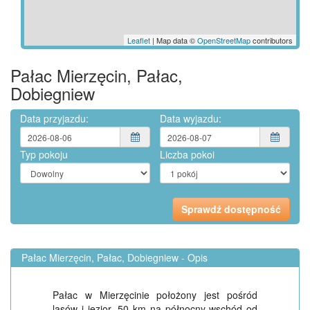
Leaflet
| Map data ©
OpenStreetMap
contributors
Pałac Mierzęcin, Pałac,
Dobiegniew
Data przyjazdu:
Data wyjazdu:
Typ pokoju
Liczba pokoi
Pałac Mierzęcin, Pałac, Dobiegniew - Opis
Pałac w Mierzęcinie położony jest pośród
lasów i jezior, 50 km na północny-wschód od