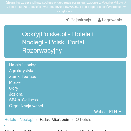
Strona korzysta z plików cookies w celu realizacji usług i zgodnie z
Polityką Plików
X
Cookies
. Możesz określić warunki przechowywania lub dostępu do plików cookies w
przeglądarce.
|
Rejestracja
|
Logowanie
OdkryjPolske.pl - Hotele i
Noclegi - Polski Portal
Rezerwacyjny
Hotele i noclegi
Agroturystyka
Zamki i pałace
Morze
Góry
Jeziora
SPA & Wellness
Organizacja wesel
Waluta: PLN
Hotele i Noclegi
Pałac Mierzęcin
O hotelu