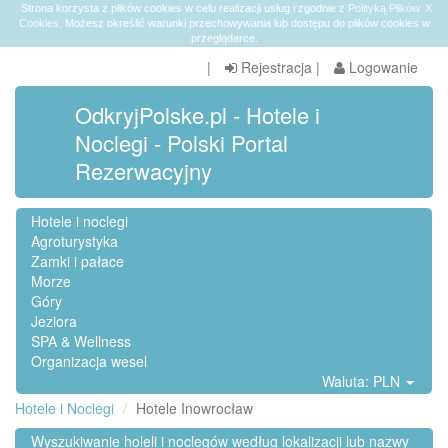
Strona korzysta z plików cookies w celu realizacji usług i zgodnie z
Polityką Plików
X
Cookies
. Możesz określić warunki przechowywania lub dostępu do plików cookies w
przeglądarce.
|
Rejestracja
|
Logowanie
OdkryjPolske.pl - Hotele i
Noclegi - Polski Portal
Rezerwacyjny
Hotele i noclegi
Agroturystyka
Zamki i pałace
Morze
Góry
Jeziora
SPA & Wellness
Organizacja wesel
Waluta: PLN
Hotele i Noclegi
Hotele Inowrocław
Wyszukiwanie holeli i noclegów według lokalizacji lub nazwy