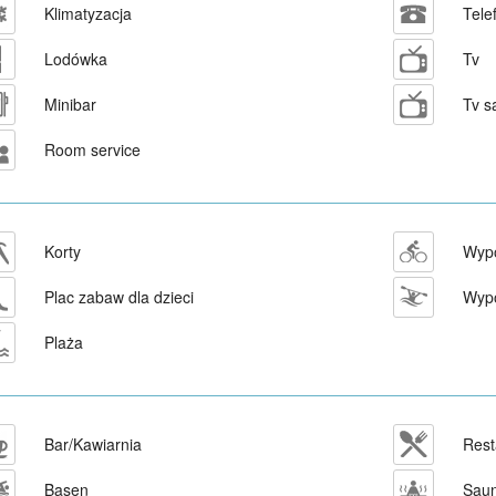
Klimatyzacja
Tele
Lodówka
Tv
Minibar
Tv s
Room service
Korty
Wypo
Plac zabaw dla dzieci
Wypo
Plaża
Bar/Kawiarnia
Rest
Basen
Sau