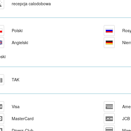
recepcja calodobowa
Polski
Rosy
Angielski
Niem
ski
TAK
Visa
Amer
MasterCard
JCB
Diners Club
Maes