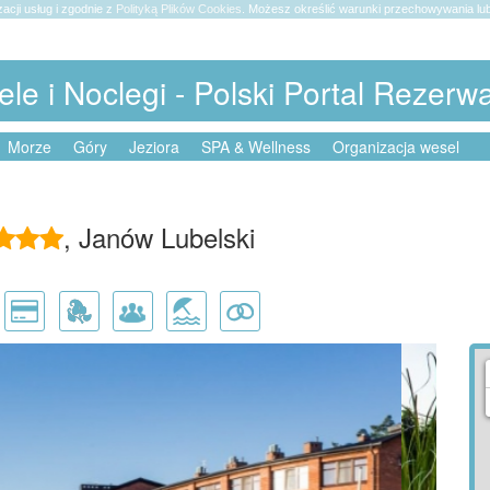
zacji usług i zgodnie z
Polityką Plików Cookies
. Możesz określić warunki przechowywania lub
ele i Noclegi - Polski Portal Rezerw
Morze
Góry
Jeziora
SPA & Wellness
Organizacja wesel
, Janów Lubelski