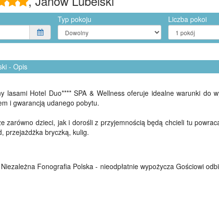
, Janów Lubelski
Typ pokoju
Liczba pokoi
ki - Opis
 lasami Hotel Duo**** SPA & Wellness oferuje idealne warunki do 
tem i gwarancją udanego pobytu.
że zarówno dzieci, jak i dorośli z przyjemnością będą chcieli tu pow
d, przejażdżka bryczką, kulig.
Niezależna Fonografia Polska - nieodpłatnie wypożycza Gościowi odbi