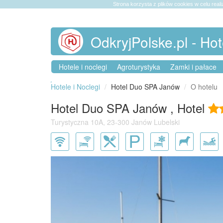
Strona korzysta z plików cookies w celu reali
OdkryjPolske.pl - Hot
Hotele i noclegi
Agroturystyka
Zamki i pałace
Hotele i Noclegi
Hotel Duo SPA Janów
O hotelu
Hotel Duo SPA Janów , Hotel
Turystyczna 10A, 23-300 Janów Lubelski