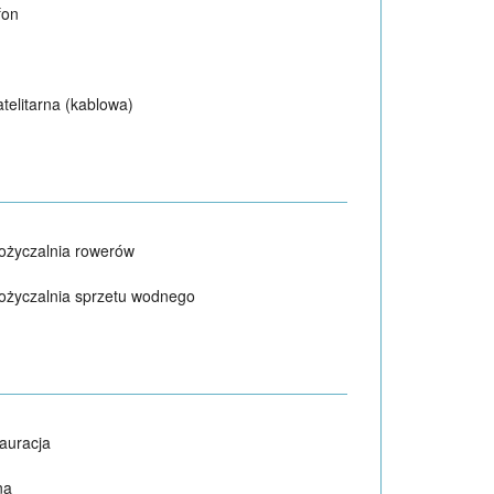
fon
atelitarna (kablowa)
życzalnia rowerów
życzalnia sprzetu wodnego
auracja
na