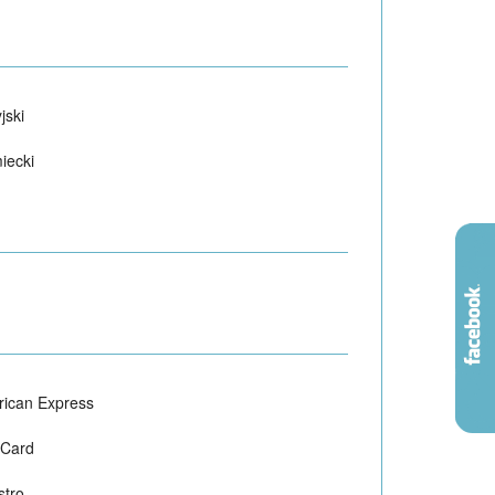
jski
iecki
ican Express
 Card
tro