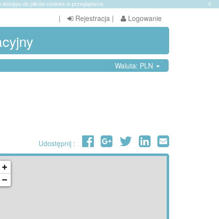
 dostępu do plików cookies w przeglądarce.
X
|
Rejestracja
|
Logowanie
acyjny
Waluta: PLN
Udostępnij :
+
−