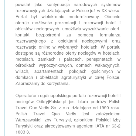
powstał jako kontynuacja narodowych systemów
rezerwacyjnych działających w Polsce już w XX wieku.
Portal był wielokrotnie modernizowany. Obecnie
oferuje możliwość prezentacji i rezerwacji hoteli i
obiektów noclegowych, umożliwia wyszukiwanie ofert,
kontakt bezpośredni za pomocą formularza
rezerwacyjnego z obiektami noclegowymi oraz
rezerwacje online w wybranych hotelach. W portalu
dostępne są różnorodne oferty noclegów w hotelach,
motelach, zamkach i pałacach, pensjonatach, w
ośrodkach wypoczynkowych, domach wakacyjnych,
willach, apartamentach, pokojach gościnnych w
domkach i obiektach agroturystyki w całej Polsce.
Zapraszamy do korzystania.
Operatorem ogólnopolskiego portalu rezerwacji hoteli i
noclegów OdkryjPolske.pl jest biuro podróży Polish
Travel Quo Vadis Sp. z o.o. działające od 1990 roku.
Polish Travel Quo Vadis jest założycielem
Warszawskiej Izby Turystyki, członkiem Polskiej Izby
Turystyki oraz akredytowanym agentem IATA nr 63-2
1003 3.