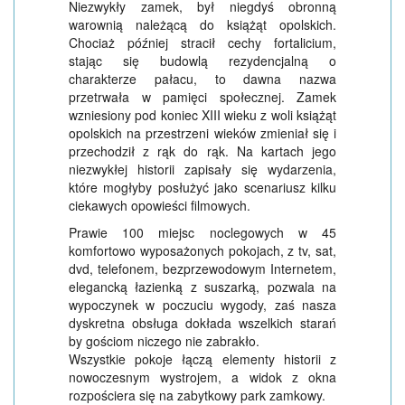
Niezwykły zamek, był niegdyś obronną
warownią należącą do książąt opolskich.
Chociaż później stracił cechy fortalicium,
stając się budowlą rezydencjalną o
charakterze pałacu, to dawna nazwa
przetrwała w pamięci społecznej. Zamek
wzniesiony pod koniec XIII wieku z woli książąt
opolskich na przestrzeni wieków zmieniał się i
przechodził z rąk do rąk. Na kartach jego
niezwykłej historii zapisały się wydarzenia,
które mogłyby posłużyć jako scenariusz kilku
ciekawych opowieści filmowych.
Prawie 100 miejsc noclegowych w 45
komfortowo wyposażonych pokojach, z tv, sat,
dvd, telefonem, bezprzewodowym Internetem,
elegancką łazienką z suszarką, pozwala na
wypoczynek w poczuciu wygody, zaś nasza
dyskretna obsługa dokłada wszelkich starań
by gościom niczego nie zabrakło.
Wszystkie pokoje łączą elementy historii z
nowoczesnym wystrojem, a widok z okna
rozpościera się na zabytkowy park zamkowy.