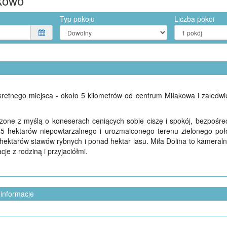
akowo
Typ pokoju
Liczba pokoi
retnego miejsca - około 5 kilometrów od centrum Miłakowa i zaledw
zone z myślą o koneserach ceniących sobie ciszę i spokój, bezpośredn
25 hektarów niepowtarzalnego i urozmaiconego terenu zielonego po
hektarów stawów rybnych i ponad hektar lasu. Miła Dolina to kameral
e z rodziną i przyjaciółmi.
 informacje