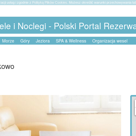
zacji usług i zgodnie z
Polityką Plików Cookies
. Możesz określić warunki przechowywania lub
ele i Noclegi - Polski Portal Rezerw
Morze
Góry
Jeziora
SPA & Wellness
Organizacja wesel
akowo