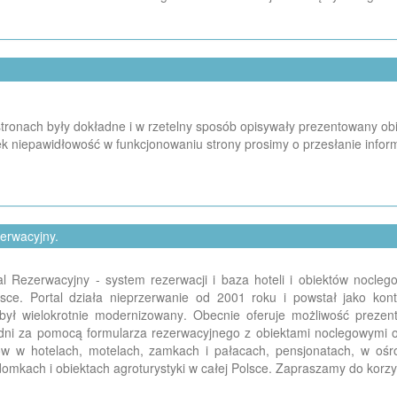
ronach były dokładne i w rzetelny sposób opisywały prezentowany obiekt
k niepawidłowość w funkcjonowaniu strony prosimy o przesłanie infor
zerwacyjny.
rtal Rezerwacyjny - system rezerwacji i baza hoteli i obiektów nocl
olsce. Portal działa nieprzerwanie od 2001 roku i powstał jako k
był wielokrotnie modernizowany. Obecnie oferuje możliwość prezentac
edni za pomocą formularza rezerwacyjnego z obiektami noclegowymi 
gów w hotelach, motelach, zamkach i pałacach, pensjonatach, w o
omkach i obiektach agroturystyki w całej Polsce. Zapraszamy do korzy