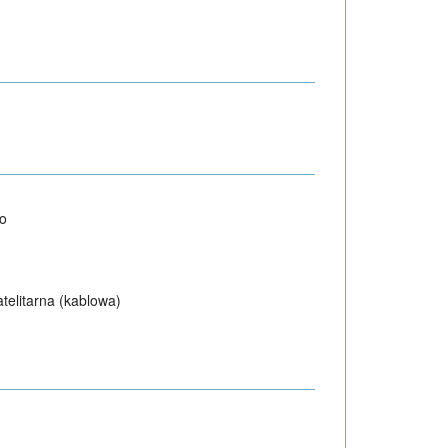
o
atelitarna (kablowa)