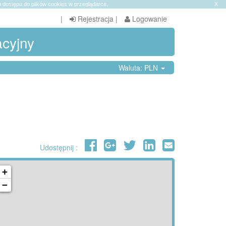
 dostępu do plików cookies w przeglądarce.
X
|
Rejestracja
|
Logowanie
acyjny
Waluta: PLN
Udostępnij :
+
−