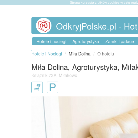
Strona korzysta z plików cookies w celu reali
OdkryjPolske.pl - Hot
Hotele i noclegi
Agroturystyka
Zamki i pałace
Hotele i Noclegi
Miła Dolina
O hotelu
Miła Dolina, Agroturystyka, Mił
Książnik 73A, Miłakowo