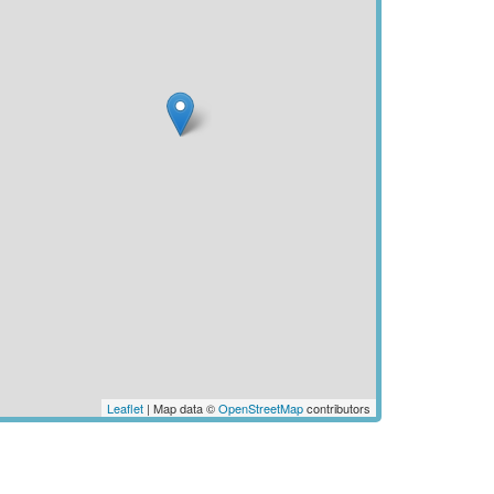
Leaflet
| Map data ©
OpenStreetMap
contributors