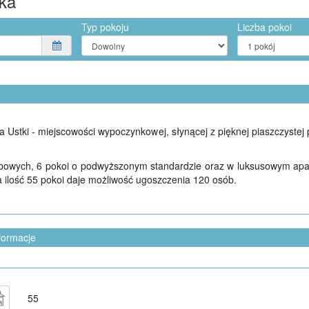
tka
Typ pokoju
Liczba pokoi
a Ustki - miejscowości wypoczynkowej, słynącej z pięknej piaszczystej
bowych, 6 pokoi o podwyższonym standardzie oraz w luksusowym apa
zna ilość 55 pokoi daje możliwość ugoszczenia 120 osób.
formacje
55