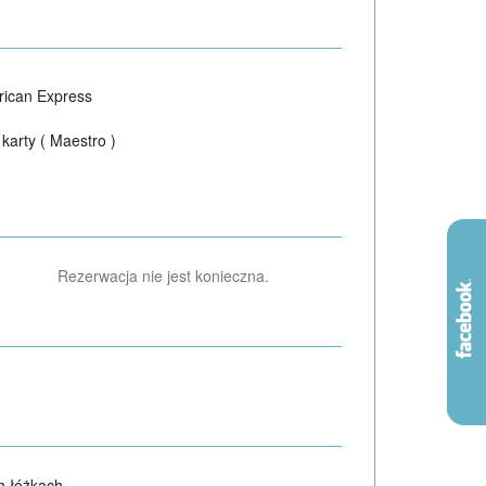
ican Express
 karty ( Maestro )
Rezerwacja nie jest konieczna.
h łóżkach.