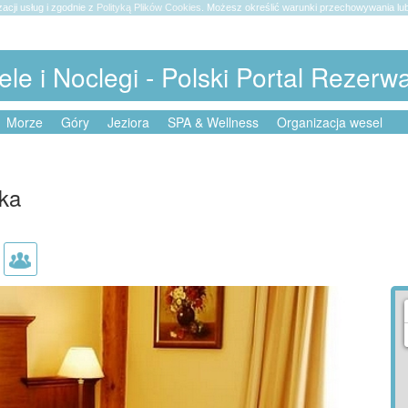
zacji usług i zgodnie z
Polityką Plików Cookies
. Możesz określić warunki przechowywania lub
ele i Noclegi - Polski Portal Rezerw
Morze
Góry
Jeziora
SPA & Wellness
Organizacja wesel
tka