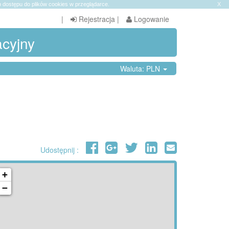
 dostępu do plików cookies w przeglądarce.
X
|
Rejestracja
|
Logowanie
acyjny
Waluta: PLN
Udostępnij :
+
−