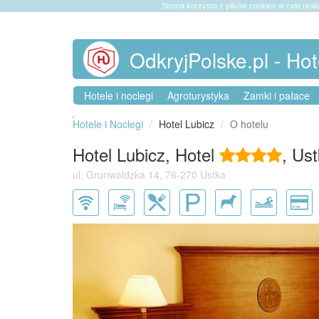
Strona korzysta z plików cookies w celu reali
OdkryjPolske.pl - Hot
Hotele i noclegi
Agroturystyka
Zamki i pałace
Hotele i Noclegi
Hotel Lubicz
O hotelu
Hotel Lubicz, Hotel
, Us
ul. Grunwaldzka 14, 76-270 Ustka