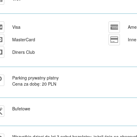
Visa
Amer
MasterCard
Inne
Diners Club
Parking prywatny płatny
Cena za dobę: 20 PLN
Bufetowe
Wszystkie dzieci do lat 3 pobyt bezpłatny, jeżeli śpią na obecnyc