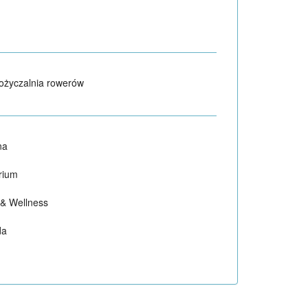
życzalnia rowerów
na
rium
& Wellness
da