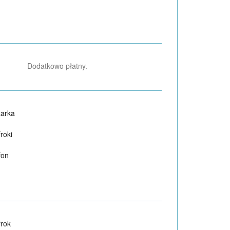
Dodatkowo płatny.
arka
roki
fon
frok