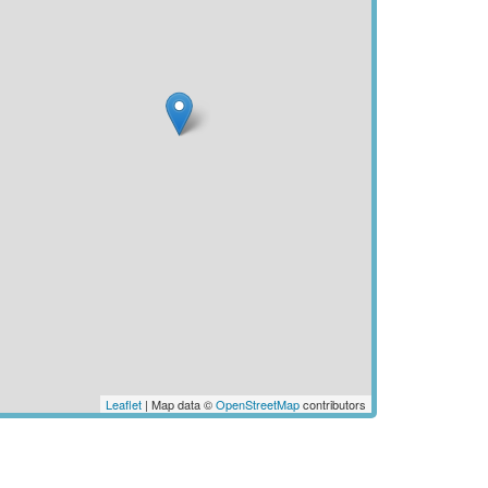
Leaflet
| Map data ©
OpenStreetMap
contributors