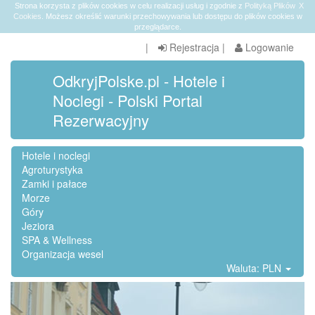
Strona korzysta z plików cookies w celu realizacji usług i zgodnie z
Polityką Plików
X
Cookies
. Możesz określić warunki przechowywania lub dostępu do plików cookies w
przeglądarce.
|
Rejestracja
|
Logowanie
OdkryjPolske.pl - Hotele i
Noclegi - Polski Portal
Rezerwacyjny
Hotele i noclegi
Agroturystyka
Zamki i pałace
Morze
Góry
Jeziora
SPA & Wellness
Organizacja wesel
Waluta: PLN