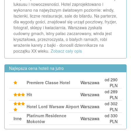
luksusu i nowoczesności. Hotel zaprojektowano i
wykonano na najwyższym światowym poziomie: windy,
łazienki, liczne restauracje, sale do bilardu. Na parterze,
dla wygody gości, znajdował się urząd pocztowy, fryzjer,
fotograf, sklepy i kwiaciarnia. Warszawa zyskała
cudowny gmach, istny pałac zaczarowany, winda jest
kryształowa, przezroczysta, o białych ramach, robi
wrażenie karety z bajki - donosili dziennikarze na
początku XX wieku.
Zobacz cały opis
Najlepsza cena hoteli na jutro
od 290
Premiere Classe Hotel
Warszawa
PLN
od 289
Hit
Warszawa
PLN
od 302
Hotel Lord Warsaw Airport
Warszawa
PLN
Platinum Residence
od 330
Inne
Warszawa
Mokotów
PLN