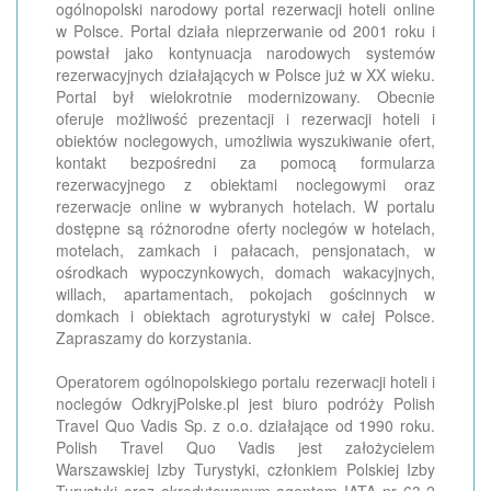
ogólnopolski narodowy portal rezerwacji hoteli online
w Polsce. Portal działa nieprzerwanie od 2001 roku i
powstał jako kontynuacja narodowych systemów
rezerwacyjnych działających w Polsce już w XX wieku.
Portal był wielokrotnie modernizowany. Obecnie
oferuje możliwość prezentacji i rezerwacji hoteli i
obiektów noclegowych, umożliwia wyszukiwanie ofert,
kontakt bezpośredni za pomocą formularza
rezerwacyjnego z obiektami noclegowymi oraz
rezerwacje online w wybranych hotelach. W portalu
dostępne są różnorodne oferty noclegów w hotelach,
motelach, zamkach i pałacach, pensjonatach, w
ośrodkach wypoczynkowych, domach wakacyjnych,
willach, apartamentach, pokojach gościnnych w
domkach i obiektach agroturystyki w całej Polsce.
Zapraszamy do korzystania.
Operatorem ogólnopolskiego portalu rezerwacji hoteli i
noclegów OdkryjPolske.pl jest biuro podróży Polish
Travel Quo Vadis Sp. z o.o. działające od 1990 roku.
Polish Travel Quo Vadis jest założycielem
Warszawskiej Izby Turystyki, członkiem Polskiej Izby