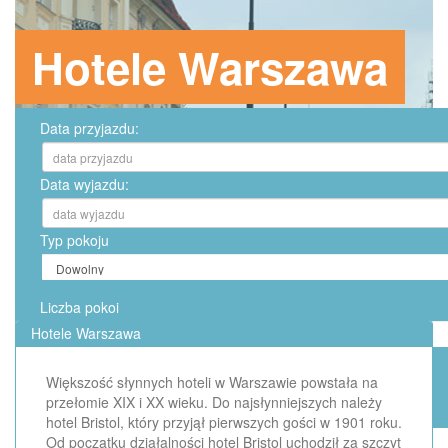
Hotele Warszawa
Data przyjazdu:
Data wyjazdu:
Typ pokoju
Liczba pokoi
Hotele Warszawa
Większość słynnych hoteli w Warszawie powstała na
przełomie XIX i XX wieku. Do najsłynniejszych należy
hotel Bristol, który przyjął pierwszych gości w 1901 roku.
Od początku działalności hotel Bristol uchodził za szczyt