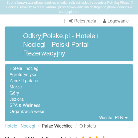
Strona korzysta z plików cookies w celu realizacji usług i zgodnie z
Polityką Plików
X
Cookies
. Możesz określić warunki przechowywania lub dostępu do plików cookies w
przeglądarce.
|
Rejestracja
|
Logowanie
OdkryjPolske.pl - Hotele i
Noclegi - Polski Portal
Rezerwacyjny
Hotele i noclegi
Agroturystyka
Zamki i pałace
Morze
Góry
Jeziora
SPA & Wellness
Organizacja wesel
Waluta: PLN
Hotele i Noclegi
Pałac Wiechlice
O hotelu