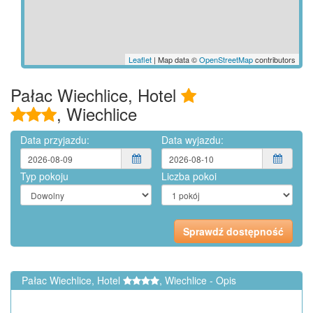
Leaflet
| Map data ©
OpenStreetMap
contributors
Pałac Wiechlice, Hotel
, Wiechlice
Data przyjazdu:
Data wyjazdu:
Typ pokoju
Liczba pokoi
Pałac Wiechlice, Hotel
, Wiechlice - Opis