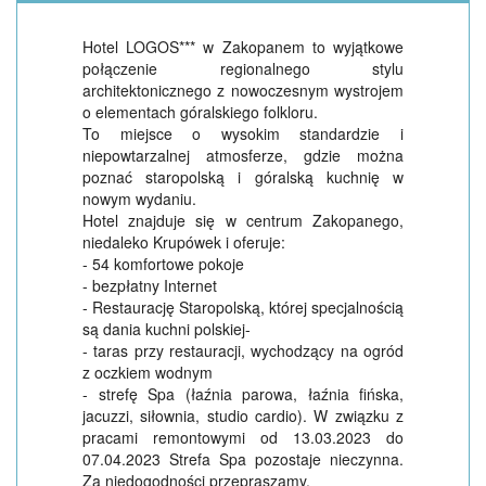
Hotel LOGOS*** w Zakopanem to wyjątkowe
połączenie regionalnego stylu
architektonicznego z nowoczesnym wystrojem
o elementach góralskiego folkloru.
To miejsce o wysokim standardzie i
niepowtarzalnej atmosferze, gdzie można
poznać staropolską i góralską kuchnię w
nowym wydaniu.
Hotel znajduje się w centrum Zakopanego,
niedaleko Krupówek i oferuje:
- 54 komfortowe pokoje
- bezpłatny Internet
- Restaurację Staropolską, której specjalnością
są dania kuchni polskiej-
- taras przy restauracji, wychodzący na ogród
z oczkiem wodnym
- strefę Spa (łaźnia parowa, łaźnia fińska,
jacuzzi, siłownia, studio cardio). W związku z
pracami remontowymi od 13.03.2023 do
07.04.2023 Strefa Spa pozostaje nieczynna.
Za niedogodności przepraszamy.