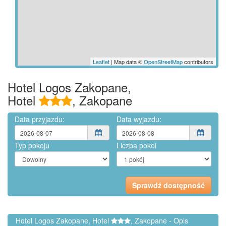
Leaflet
| Map data ©
OpenStreetMap
contributors
Hotel Logos Zakopane,
Hotel
, Zakopane
Data przyjazdu:
Data wyjazdu:
Typ pokoju
Liczba pokoi
Hotel Logos Zakopane, Hotel
, Zakopane - Opis