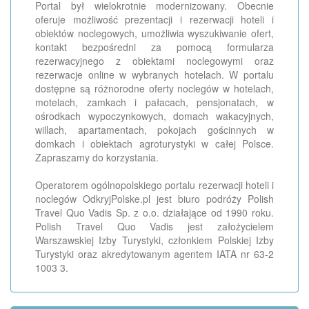
Portal był wielokrotnie modernizowany. Obecnie
oferuje możliwość prezentacji i rezerwacji hoteli i
obiektów noclegowych, umożliwia wyszukiwanie ofert,
kontakt bezpośredni za pomocą formularza
rezerwacyjnego z obiektami noclegowymi oraz
rezerwacje online w wybranych hotelach. W portalu
dostępne są różnorodne oferty noclegów w hotelach,
motelach, zamkach i pałacach, pensjonatach, w
ośrodkach wypoczynkowych, domach wakacyjnych,
willach, apartamentach, pokojach gościnnych w
domkach i obiektach agroturystyki w całej Polsce.
Zapraszamy do korzystania.
Operatorem ogólnopolskiego portalu rezerwacji hoteli i
noclegów OdkryjPolske.pl jest biuro podróży Polish
Travel Quo Vadis Sp. z o.o. działające od 1990 roku.
Polish Travel Quo Vadis jest założycielem
Warszawskiej Izby Turystyki, członkiem Polskiej Izby
Turystyki oraz akredytowanym agentem IATA nr 63-2
1003 3.