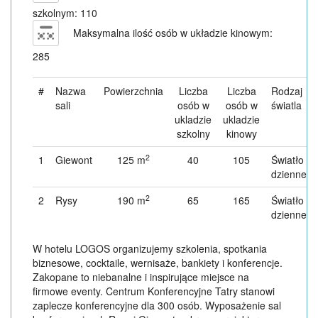
szkolnym: 110
Maksymalna ilość osób w układzie kinowym:
285
#
Nazwa
Powierzchnia
Liczba
Liczba
Rodzaj
sali
osób w
osób w
światla
ukladzie
ukladzie
szkolny
kinowy
2
1
Giewont
125 m
40
105
Światło
dzienne
2
2
Rysy
190 m
65
165
Światło
dzienne
W hotelu LOGOS organizujemy szkolenia, spotkania
biznesowe, cocktaile, wernisaże, bankiety i konferencje.
Zakopane to niebanalne i inspirujące miejsce na
firmowe eventy. Centrum Konferencyjne Tatry stanowi
zaplecze konferencyjne dla 300 osób. Wyposażenie sal