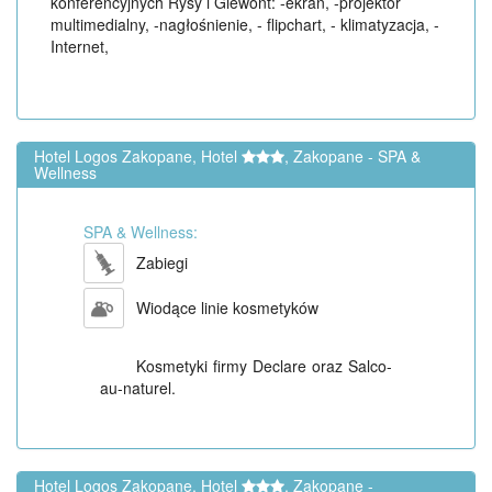
konferencyjnych Rysy i Giewont: -ekran, -projektor
multimedialny, -nagłośnienie, - flipchart, - klimatyzacja, -
Internet,
Hotel Logos Zakopane, Hotel
, Zakopane - SPA &
Wellness
SPA & Wellness:
Zabiegi
Wiodące linie kosmetyków
Kosmetyki firmy Declare oraz Salco-
au-naturel.
Hotel Logos Zakopane, Hotel
, Zakopane -