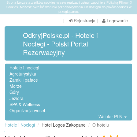
Strona korzysta z plików cookies w celu realizacji usług i zgodnie z
Polityką Plików
X
Cookies
. Możesz określić warunki przechowywania lub dostępu do plików cookies w
przeglądarce.
|
Rejestracja
|
Logowanie
OdkryjPolske.pl - Hotele i
Noclegi - Polski Portal
Rezerwacyjny
Hotele i noclegi
Agroturystyka
Zamki i pałace
Morze
Góry
Jeziora
SPA & Wellness
Organizacja wesel
Waluta: PLN
Hotele i Noclegi
Hotel Logos Zakopane
O hotelu