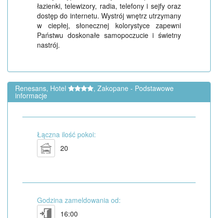
łazienki, telewizory, radia, telefony i sejfy oraz
dostęp do internetu. Wystrój wnętrz utrzymany
w ciepłej, słonecznej kolorystyce zapewni
Państwu doskonałe samopoczucie i świetny
nastrój.
Renesans, Hotel
, Zakopane - Podstawowe
informacje
Łączna ilość pokoi:
20
Godzina zameldowania od:
16:00