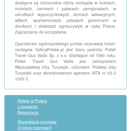
dostępne są różnorodne oferty noclegów w hotelach,
motelach, zamkach i pałacach, pensjonatach, w
ośrodkach wypoczynkowych, domach wakacyjnych,
willach, apartamentach, pokojach gościnnych w
domkach i obiektach agroturystyki w całej Polsce.
Zapraszamy do korzystania.
Operatorem ogólnopolskiego portalu rezerwacji hoteli i
noclegów OdkryjPolske.pl jest biuro podróży Polish
Travel Quo Vadis Sp. z o.o. działające od 1990 roku.
Polish Travel Quo Vadis jest założycielem
Warszawskiej Izby Turystyki, członkiem Polskiej Izby
Turystyki oraz akredytowanym agentem IATA nr 63-2
1003 3.
Hotele w Polsce
Logowanie
Rejestracja
Rezerwacja grupowa
Zmiana rezerwacji