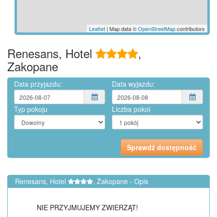
Leaflet
| Map data ©
OpenStreetMap
contributors
Renesans, Hotel
,
Zakopane
Data przyjazdu:
Data wyjazdu:
Typ pokoju
Liczba pokoi
Renesans, Hotel
, Zakopane - Opis
NIE PRZYJMUJEMY ZWIERZĄT!