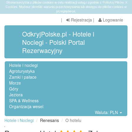
Strona korzysta z plików cookies w celu realizacji usług i zgodnie z
Polityką Plików
X
Cookies
. Możesz określić warunki przechowywania lub dostępu do plików cookies w
przeglądarce.
|
Rejestracja
|
Logowanie
OdkryjPolske.pl - Hotele i
Noclegi - Polski Portal
Rezerwacyjny
Hotele i noclegi
Agroturystyka
Zamki i pałace
Morze
Góry
Jeziora
SPA & Wellness
Organizacja wesel
Waluta: PLN
Hotele i Noclegi
Renesans
O hotelu