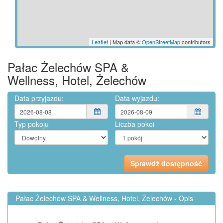
Leaflet
| Map data ©
OpenStreetMap
contributors
Pałac Żelechów SPA &
Wellness, Hotel, Żelechów
Data przyjazdu:
Data wyjazdu:
Typ pokoju
Liczba pokoi
Pałac Żelechów SPA & Wellness, Hotel, Żelechów - Opis