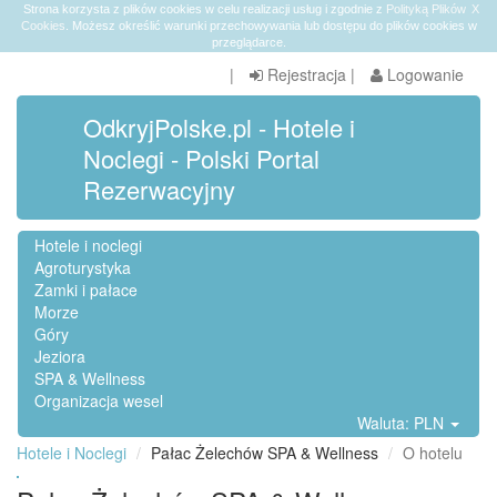
Strona korzysta z plików cookies w celu realizacji usług i zgodnie z
Polityką Plików
X
Cookies
. Możesz określić warunki przechowywania lub dostępu do plików cookies w
przeglądarce.
|
Rejestracja
|
Logowanie
OdkryjPolske.pl - Hotele i
Noclegi - Polski Portal
Rezerwacyjny
Hotele i noclegi
Agroturystyka
Zamki i pałace
Morze
Góry
Jeziora
SPA & Wellness
Organizacja wesel
Waluta: PLN
Hotele i Noclegi
Pałac Żelechów SPA & Wellness
O hotelu