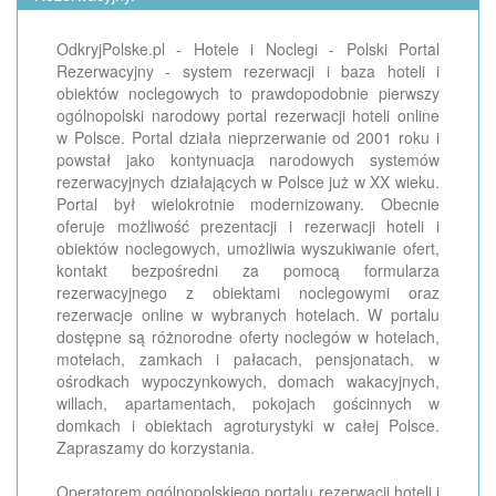
OdkryjPolske.pl - Hotele i Noclegi - Polski Portal
Rezerwacyjny - system rezerwacji i baza hoteli i
obiektów noclegowych to prawdopodobnie pierwszy
ogólnopolski narodowy portal rezerwacji hoteli online
w Polsce. Portal działa nieprzerwanie od 2001 roku i
powstał jako kontynuacja narodowych systemów
rezerwacyjnych działających w Polsce już w XX wieku.
Portal był wielokrotnie modernizowany. Obecnie
oferuje możliwość prezentacji i rezerwacji hoteli i
obiektów noclegowych, umożliwia wyszukiwanie ofert,
kontakt bezpośredni za pomocą formularza
rezerwacyjnego z obiektami noclegowymi oraz
rezerwacje online w wybranych hotelach. W portalu
dostępne są różnorodne oferty noclegów w hotelach,
motelach, zamkach i pałacach, pensjonatach, w
ośrodkach wypoczynkowych, domach wakacyjnych,
willach, apartamentach, pokojach gościnnych w
domkach i obiektach agroturystyki w całej Polsce.
Zapraszamy do korzystania.
Operatorem ogólnopolskiego portalu rezerwacji hoteli i