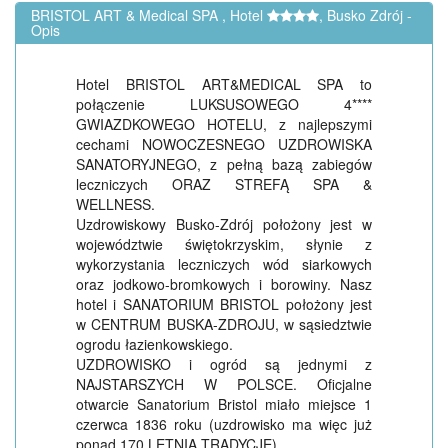
BRISTOL ART & Medical SPA , Hotel
, Busko Zdrój -
Opis
Hotel BRISTOL ART&MEDICAL SPA to
połączenie LUKSUSOWEGO 4****
GWIAZDKOWEGO HOTELU, z najlepszymi
cechami NOWOCZESNEGO UZDROWISKA
SANATORYJNEGO, z pełną bazą zabiegów
leczniczych ORAZ STREFĄ SPA &
WELLNESS.
Uzdrowiskowy Busko-Zdrój położony jest w
województwie świętokrzyskim, słynie z
wykorzystania leczniczych wód siarkowych
oraz jodkowo-bromkowych i borowiny. Nasz
hotel i SANATORIUM BRISTOL położony jest
w CENTRUM BUSKA-ZDROJU, w sąsiedztwie
ogrodu łazienkowskiego.
UZDROWISKO i ogród są jednymi z
NAJSTARSZYCH W POLSCE. Oficjalne
otwarcie Sanatorium Bristol miało miejsce 1
czerwca 1836 roku (uzdrowisko ma więc już
ponad 170 LETNIĄ TRADYCJĘ).