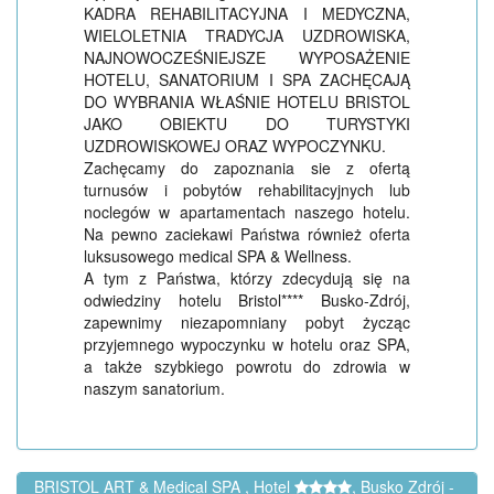
KADRA REHABILITACYJNA I MEDYCZNA,
WIELOLETNIA TRADYCJA UZDROWISKA,
NAJNOWOCZEŚNIEJSZE WYPOSAŻENIE
HOTELU, SANATORIUM I SPA ZACHĘCAJĄ
DO WYBRANIA WŁAŚNIE HOTELU BRISTOL
JAKO OBIEKTU DO TURYSTYKI
UZDROWISKOWEJ ORAZ WYPOCZYNKU.
Zachęcamy do zapoznania sie z ofertą
turnusów i pobytów rehabilitacyjnych lub
noclegów w apartamentach naszego hotelu.
Na pewno zaciekawi Państwa również oferta
luksusowego medical SPA & Wellness.
A tym z Państwa, którzy zdecydują się na
odwiedziny hotelu Bristol**** Busko-Zdrój,
zapewnimy niezapomniany pobyt życząc
przyjemnego wypoczynku w hotelu oraz SPA,
a także szybkiego powrotu do zdrowia w
naszym sanatorium.
BRISTOL ART & Medical SPA , Hotel
, Busko Zdrój -