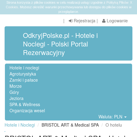
Strona korzysta z plików cookies w celu realizacji usług i zgodnie z
Polityką Plików
X
Cookies
. Możesz określić warunki przechowywania lub dostępu do plików cookies w
przeglądarce.
|
Rejestracja
|
Logowanie
OdkryjPolske.pl - Hotele i
Noclegi - Polski Portal
Rezerwacyjny
Hotele i noclegi
Agroturystyka
Zamki i pałace
Morze
Góry
Jeziora
SPA & Wellness
Organizacja wesel
Waluta: PLN
Hotele i Noclegi
BRISTOL ART & Medical SPA
O hotelu