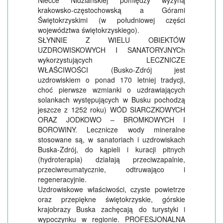
Niecce Nidziańskiej pomiędzy wyżyną
krakowsko-częstochowską a Górami
Świętokrzyskimi (w południowej części
województwa świętokrzyskiego).
SŁYNNIE Z WIELU OBIEKTÓW
UZDROWISKOWYCH I SANATORYJNYCh
wykorzystujących LECZNICZE
WŁAŚCIWOŚCI (Busko-Zdrój jest
uzdrowiskiem o ponad 170 letniej tradycji,
choć pierwsze wzmianki o uzdrawiających
solankach występujących w Busku pochodzą
jeszcze z 1252 roku) WÓD SIARCZKOWYCH
ORAZ JODKOWO – BROMKOWYCH I
BOROWINY. Lecznicze wody mineralne
stosowane są, w sanatoriach i uzdrowiskach
Buska-Zdrój, do kąpieli i kuracji pitnych
(hydroterapia) działają przeciwzapalnie,
przeciwreumatycznie, odtruwająco i
regeneracyjnie.
Uzdrowiskowe właściwości, czyste powietrze
oraz przepiękne świętokrzyskie, górskie
krajobrazy Buska zachęcają do turystyki i
wypoczynku w regionie. PROFESJONALNA