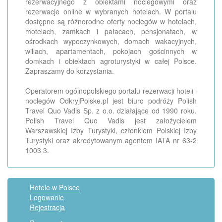
rezerwacyjnego z obiektami noclegowymi oraz
rezerwacje online w wybranych hotelach. W portalu
dostępne są różnorodne oferty noclegów w hotelach,
motelach, zamkach i pałacach, pensjonatach, w
ośrodkach wypoczynkowych, domach wakacyjnych,
willach, apartamentach, pokojach gościnnych w
domkach i obiektach agroturystyki w całej Polsce.
Zapraszamy do korzystania.
Operatorem ogólnopolskiego portalu rezerwacji hoteli i
noclegów OdkryjPolske.pl jest biuro podróży Polish
Travel Quo Vadis Sp. z o.o. działające od 1990 roku.
Polish Travel Quo Vadis jest założycielem
Warszawskiej Izby Turystyki, członkiem Polskiej Izby
Turystyki oraz akredytowanym agentem IATA nr 63-2
1003 3.
Hotele w Polsce
Logowanie
Rejestracja