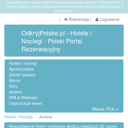
Strona korzysta z plików cookies w celu realizacji usług i zgodnie z
Polityką Plików
X
Cookies
. Możesz określić warunki przechowywania lub dostępu do plików cookies w
przeglądarce.
|
Rejestracja
|
Logowanie
OdkryjPolske.pl - Hotele i
Noclegi - Polski Portal
Rezerwacyjny
Hotele i noclegi
Agroturystyka
Zamki i pałace
Morze
Góry
Jeziora
SPA & Wellness
Organizacja wesel
Waluta: PLN
Hotele i Noclegi
Jeziora
Wyszukiwanie holeli i noclegów według lokalizacji lub nazwy