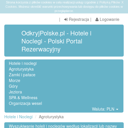
Strona korzysta z plików cookies w celu realizacji usług i zgodnie z
Polityką Plików
X
Cookies
. Możesz określić warunki przechowywania lub dostępu do plików cookies w
przeglądarce.
|
Rejestracja
|
Logowanie
OdkryjPolske.pl - Hotele i
Noclegi - Polski Portal
Rezerwacyjny
Hotele i noclegi
Agroturystyka
Zamki i pałace
Morze
Góry
Jeziora
SPA & Wellness
Organizacja wesel
Waluta: PLN
Hotele i Noclegi
Agroturystyka
Wyszukiwanie holeli i noclegów według lokalizacji lub nazwy