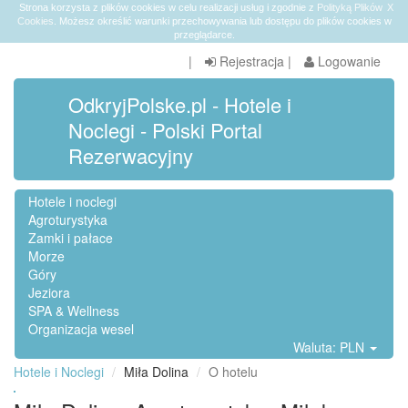
Strona korzysta z plików cookies w celu realizacji usług i zgodnie z
Polityką Plików
X
Cookies
. Możesz określić warunki przechowywania lub dostępu do plików cookies w
przeglądarce.
|
Rejestracja
|
Logowanie
OdkryjPolske.pl - Hotele i
Noclegi - Polski Portal
Rezerwacyjny
Hotele i noclegi
Agroturystyka
Zamki i pałace
Morze
Góry
Jeziora
SPA & Wellness
Organizacja wesel
Waluta: PLN
Hotele i Noclegi
Miła Dolina
O hotelu