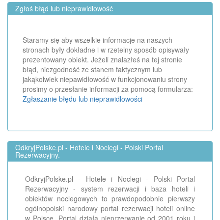
Zgłoś błąd lub nieprawidlowość
Staramy się aby wszelkie informacje na naszych
stronach były dokładne i w rzetelny sposób opisywały
prezentowany obiekt. Jeżeli znalazłeś na tej stronie
błąd, niezgodność ze stanem faktycznym lub
jakąkolwiek niepawidłowość w funkcjonowaniu strony
prosimy o przesłanie informacji za pomocą formularza:
Zgłaszanie błędu lub nieprawidlowości
OdkryjPolske.pl - Hotele i Noclegi - Polski Portal
Rezerwacyjny.
OdkryjPolske.pl - Hotele i Noclegi - Polski Portal
Rezerwacyjny - system rezerwacji i baza hoteli i
obiektów noclegowych to prawdopodobnie pierwszy
ogólnopolski narodowy portal rezerwacji hoteli online
w Polsce. Portal działa nieprzerwanie od 2001 roku i