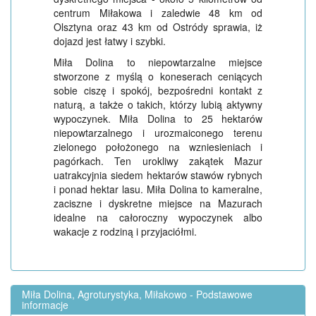
centrum Miłakowa i zaledwie 48 km od
Olsztyna oraz 43 km od Ostródy sprawia, iż
dojazd jest łatwy i szybki.
Miła Dolina to niepowtarzalne miejsce
stworzone z myślą o koneserach ceniących
sobie ciszę i spokój, bezpośredni kontakt z
naturą, a także o takich, którzy lubią aktywny
wypoczynek. Miła Dolina to 25 hektarów
niepowtarzalnego i urozmaiconego terenu
zielonego położonego na wzniesieniach i
pagórkach. Ten urokliwy zakątek Mazur
uatrakcyjnia siedem hektarów stawów rybnych
i ponad hektar lasu. Miła Dolina to kameralne,
zaciszne i dyskretne miejsce na Mazurach
idealne na całoroczny wypoczynek albo
wakacje z rodziną i przyjaciółmi.
Miła Dolina, Agroturystyka, Miłakowo - Podstawowe
informacje