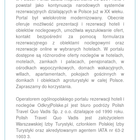
powstał jako kontynuacja narodowych systemów
rezerwacyjnych działających w Polsce już w XX wieku.
Portal był wielokrotnie modernizowany. Obecnie
oferuje możliwość prezentacji i rezerwacji hoteli i
obiektów noclegowych, umożliwia wyszukiwanie ofert,
kontakt bezpośredni za pomocą formularza
rezerwacyjnego z obiektami noclegowymi oraz
rezerwacje online w wybranych hotelach. W portalu
dostępne są różnorodne oferty noclegów w hotelach,
motelach, zamkach i pałacach, pensjonatach, w
ośrodkach wypoczynkowych, domach wakacyjnych,
willach, apartamentach, pokojach gościnnych w
domkach i obiektach agroturystyki w całej Polsce.
Zapraszamy do korzystania.
Operatorem ogólnopolskiego portalu rezerwacji hoteli i
noclegów OdkryjPolske.pl jest biuro podróży Polish
Travel Quo Vadis Sp. z o.o. działające od 1990 roku.
Polish Travel Quo Vadis jest założycielem
Warszawskiej Izby Turystyki, członkiem Polskiej Izby
Turystyki oraz akredytowanym agentem IATA nr 63-2
1003 3.