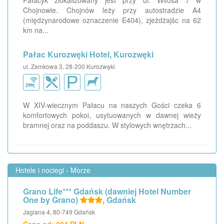
Pałacyk zlokalizowany jest przy ul. Witosa 7 w
Chojnowie. Chojnów leży przy autostradzie A4
(międzynarodowe oznaczenie E404), zjeżdżajšc na 62
km na...
Pałac Kurozwęki Hotel, Kurozwęki
ul. Zamkowa 3, 28-200 Kurozwęki
W XIV-wiecznym Pałacu na naszych Gości czeka 6
komfortowych pokoi, usytuowanych w dawnej wieży
bramnej oraz na poddaszu. W stylowych wnętrzach...
Hotele i noclegi - Morze
Grano Life*** Gdańsk (dawniej Hotel Number
One by Grano)
, Gdańsk
Jaglana 4, 80-749 Gdańsk