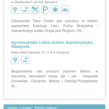
ul. Bogdańska 5, 34-500 Zakopane
Zakopiański Tatra Chalet jest położony w bliskim
sąsiedztwie Księżego Lasu, Doliny Strążyskiej i
malowniczego szlaku Droga pod Reglami. Od...
Agroturystyka Leśne Jezioro Agroturystyka,
Olsztynek
Nowa Wieś Ostródzka 13, 11-015 Olsztynek
Bezpośrednio nad uroczym jeziorem Mielno, w
otoczeniu sosnowych lasów, łąk i pól - nieopodal
Grunwaldu, Olsztynka, Nidzicy i Ostródy.Przybędziesz
do...
Hotele i noclegi - Zamki i pałace