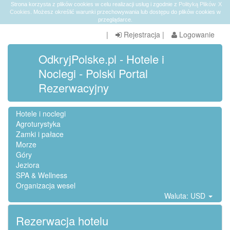
Strona korzysta z plików cookies w celu realizacji usług i zgodnie z
Polityką Plików
X
Cookies
. Możesz określić warunki przechowywania lub dostępu do plików cookies w
przeglądarce.
|
Rejestracja
|
Logowanie
OdkryjPolske.pl - Hotele i
Noclegi - Polski Portal
Rezerwacyjny
Hotele i noclegi
Agroturystyka
Zamki i pałace
Morze
Góry
Jeziora
SPA & Wellness
Organizacja wesel
Waluta: USD
Rezerwacja hotelu