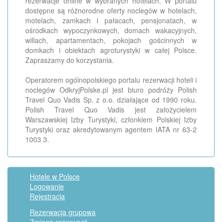
rezerwacje online w wybranych hotelach. W portalu
dostępne są różnorodne oferty noclegów w hotelach,
motelach, zamkach i pałacach, pensjonatach, w
ośrodkach wypoczynkowych, domach wakacyjnych,
willach, apartamentach, pokojach gościnnych w
domkach i obiektach agroturystyki w całej Polsce.
Zapraszamy do korzystania.
Operatorem ogólnopolskiego portalu rezerwacji hoteli i
noclegów OdkryjPolske.pl jest biuro podróży Polish
Travel Quo Vadis Sp. z o.o. działające od 1990 roku.
Polish Travel Quo Vadis jest założycielem
Warszawskiej Izby Turystyki, członkiem Polskiej Izby
Turystyki oraz akredytowanym agentem IATA nr 63-2
1003 3.
Hotele w Polsce
Logowanie
Rejestracja
Rezerwacja grupowa