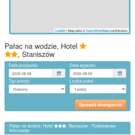
Leaflet
| Map data ©
OpenStreetMap
contributors
Pałac na wodzie, Hotel
, Staniszów
Data przyjazdu:
Data wyjazdu:
Typ pokoju
Liczba pokoi
Pałac na wodzie, Hotel
, Staniszów - Podstawowe
informacje