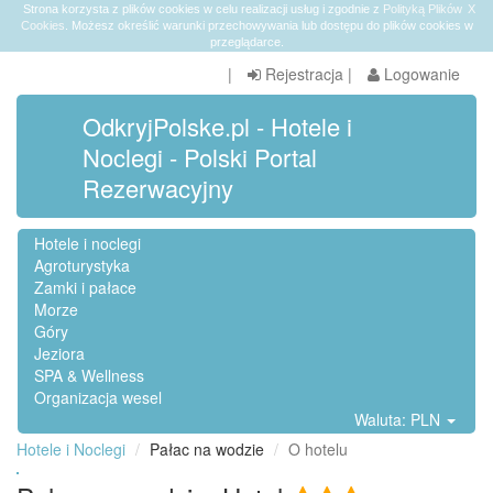
Strona korzysta z plików cookies w celu realizacji usług i zgodnie z
Polityką Plików
X
Cookies
. Możesz określić warunki przechowywania lub dostępu do plików cookies w
przeglądarce.
|
Rejestracja
|
Logowanie
OdkryjPolske.pl - Hotele i
Noclegi - Polski Portal
Rezerwacyjny
Hotele i noclegi
Agroturystyka
Zamki i pałace
Morze
Góry
Jeziora
SPA & Wellness
Organizacja wesel
Waluta: PLN
Hotele i Noclegi
Pałac na wodzie
O hotelu