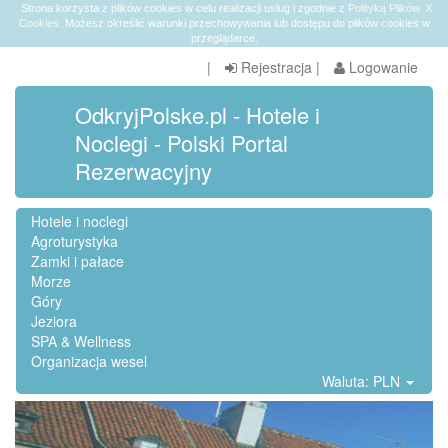
Strona korzysta z plików cookies w celu realizacji usług i zgodnie z
Polityką Plików
X
Cookies
. Możesz określić warunki przechowywania lub dostępu do plików cookies w
przeglądarce.
|
Rejestracja
|
Logowanie
OdkryjPolske.pl - Hotele i
Noclegi - Polski Portal
Rezerwacyjny
Hotele i noclegi
Agroturystyka
Zamki i pałace
Morze
Góry
Jeziora
SPA & Wellness
Organizacja wesel
Waluta: PLN