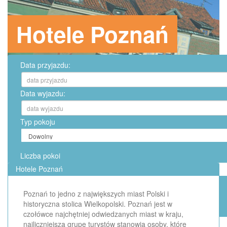
Hotele Poznań
Data przyjazdu:
Data wyjazdu:
Typ pokoju
Liczba pokoi
Hotele Poznań
Poznań to jedno z największych miast Polski i
historyczna stolica Wielkopolski. Poznań jest w
czołówce najchętniej odwiedzanych miast w kraju,
najliczniejszą grupę turystów stanowią osoby, które