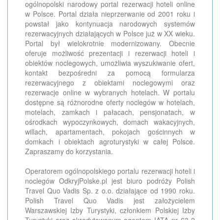
ogólnopolski narodowy portal rezerwacji hoteli online
w Polsce. Portal działa nieprzerwanie od 2001 roku i
powstał jako kontynuacja narodowych systemów
rezerwacyjnych działających w Polsce już w XX wieku.
Portal był wielokrotnie modernizowany. Obecnie
oferuje możliwość prezentacji i rezerwacji hoteli i
obiektów noclegowych, umożliwia wyszukiwanie ofert,
kontakt bezpośredni za pomocą formularza
rezerwacyjnego z obiektami noclegowymi oraz
rezerwacje online w wybranych hotelach. W portalu
dostępne są różnorodne oferty noclegów w hotelach,
motelach, zamkach i pałacach, pensjonatach, w
ośrodkach wypoczynkowych, domach wakacyjnych,
willach, apartamentach, pokojach gościnnych w
domkach i obiektach agroturystyki w całej Polsce.
Zapraszamy do korzystania.
Operatorem ogólnopolskiego portalu rezerwacji hoteli i
noclegów OdkryjPolske.pl jest biuro podróży Polish
Travel Quo Vadis Sp. z o.o. działające od 1990 roku.
Polish Travel Quo Vadis jest założycielem
Warszawskiej Izby Turystyki, członkiem Polskiej Izby