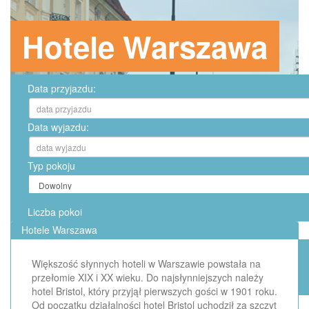
Hotele Warszawa
Data przyjazdu:
Data wyjazdu:
Typ pokoju
Liczba pokoi
Hotele Warszawa
Większość słynnych hoteli w Warszawie powstała na
przełomie XIX i XX wieku. Do najsłynniejszych należy
hotel Bristol, który przyjął pierwszych gości w 1901 roku.
Od początku działalności hotel Bristol uchodził za szczyt