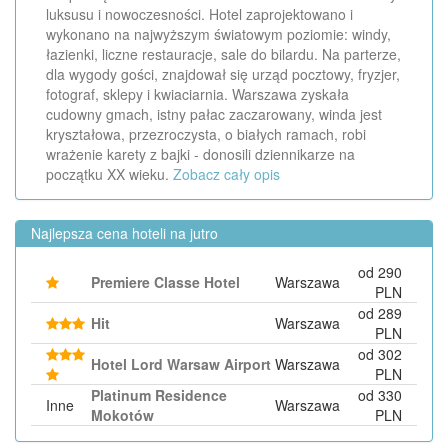
luksusu i nowoczesności. Hotel zaprojektowano i
wykonano na najwyższym światowym poziomie: windy,
łazienki, liczne restauracje, sale do bilardu. Na parterze,
dla wygody gości, znajdował się urząd pocztowy, fryzjer,
fotograf, sklepy i kwiaciarnia. Warszawa zyskała
cudowny gmach, istny pałac zaczarowany, winda jest
kryształowa, przezroczysta, o białych ramach, robi
wrażenie karety z bajki - donosili dziennikarze na
początku XX wieku.
Zobacz cały opis
Najlepsza cena hoteli na jutro
od 290
Premiere Classe Hotel
Warszawa
PLN
od 289
Hit
Warszawa
PLN
od 302
Hotel Lord Warsaw Airport
Warszawa
PLN
Platinum Residence
od 330
Inne
Warszawa
Mokotów
PLN