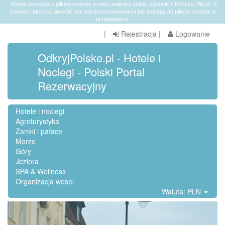
Strona korzysta z plików cookies w celu realizacji usług i zgodnie z
Polityką Plików
X
Cookies
. Możesz określić warunki przechowywania lub dostępu do plików cookies w
przeglądarce.
|
Rejestracja
|
Logowanie
OdkryjPolske.pl - Hotele i
Noclegi - Polski Portal
Rezerwacyjny
Hotele i noclegi
Agroturystyka
Zamki i pałace
Morze
Góry
Jeziora
SPA & Wellness
Organizacja wesel
Waluta: PLN