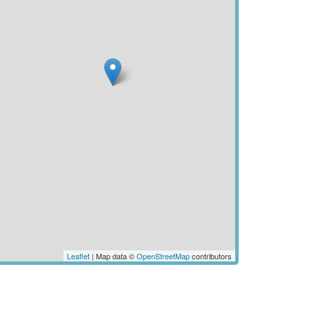
Leaflet
| Map data ©
OpenStreetMap
contributors