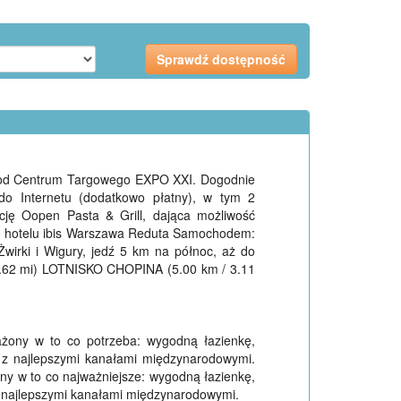
km od Centrum Targowego EXPO XXI. Dogodnie
o Internetu (dodatkowo płatny), w tym 2
cję Oopen Pasta & Grill, dająca możliwość
do hotelu ibis Warszawa Reduta Samochodem:
 Żwirki i Wigury, jedź 5 km na północ, aż do
62 mi) LOTNISKO CHOPINA (5.00 km / 3.11
ażony w to co potrzeba: wygodną łazienkę,
D z najlepszymi kanałami międzynarodowymi.
ony w to co najważniejsze: wygodną łazienkę,
 z najlepszymi kanałami międzynarodowymi.