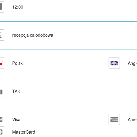
12:00
recepcja calodobowa
Polski
Angi
TAK
Visa
Amer
MasterCard