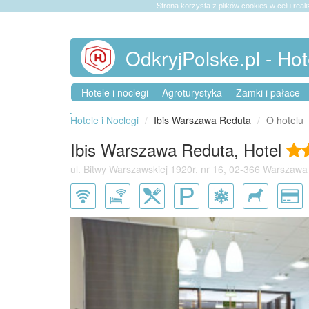
Strona korzysta z plików cookies w celu reali
OdkryjPolske.pl - Hot
Hotele i noclegi
Agroturystyka
Zamki i pałace
Hotele i Noclegi
Ibis Warszawa Reduta
O hotelu
Ibis Warszawa Reduta, Hotel
ul. Bitwy Warszawskiej 1920r. nr 16, 02-366 Warszawa