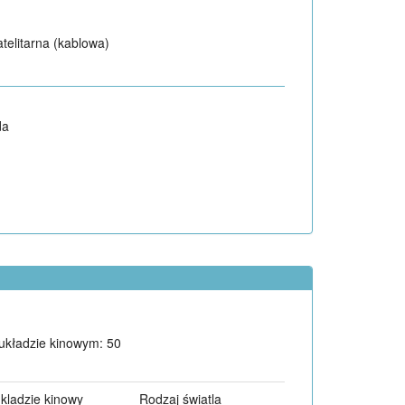
atelitarna (kablowa)
da
układzie kinowym: 50
kladzie kinowy
Rodzaj światla