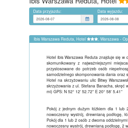
Ibis Warszawa Reduta, Hotel
Data przyjazdu:
Data wyjazdu:
Ibis Warszawa Reduta, Hotel
, Warszawa - Op
Hotel ibis Warszawa Reduta znajduje się w
skomunikowany z najważniejszymi miejsc
przystosowane do potrzeb osób niepełnosp
samodzielnego skomponowania dania oraz se
Hotel na skrzyżowaniu ulic Bitwy Warszawski
skrzyżowania z ul. Stefana Banacha, sk
mi) GPS: N 52° 12' 52.72'' E 20° 58' 5.41''
Pokój z jednym dużym łóżkiem dla 1 lub 2
nowoczesny wystrój, drewnianą podłogę, łó
Pokój dla 1 lub 2 osób z dwoma oddzielnymi 
nowoczesny wystrój, drewnianą podłogę, 2 w