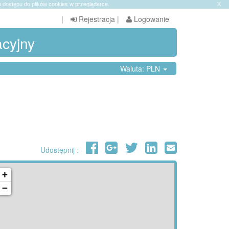
 dostępu do plików cookies w przeglądarce.
X
|
Rejestracja
|
Logowanie
acyjny
Waluta: PLN
Udostępnij :
+
−