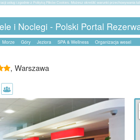
zacji usług i zgodnie z
Polityką Plików Cookies
. Możesz określić warunki przechowywania lub
ele i Noclegi - Polski Portal Rezerw
Morze
Góry
Jeziora
SPA & Wellness
Organizacja wesel
, Warszawa