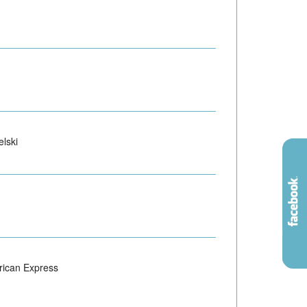
elski
ican Express