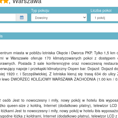
, Warszawa
Typ pokoju
Liczba pokoi
is
 centrum miasta w pobliżu lotniska Okęcie i Dworca PKP. Tylko 1,5 
ami w Warszawie oferuje 170 klimatyzowanych pokoi z dostępem d
rawnych. Posiada 3 sale konferencyjne oraz nowoczesną restaura
rwujący napoje i przekąski klimatyczny Oopen bar. Dojazd: Dojazd 
ej 1920 r. i Szczęśliwickiej. Z lotniska kieruj się trasą 634 do ulicy
ręć w lewo DWORZEC KOLEJOWY WARSZAWA ZACHODNIA (1.00 km / 0.
 osób Jest to nowoczesny i miły, nowy pokój w hotelu ibis wypos
żko queen-size z kołdrą, Internet (dodatkowo płatny), telewizor LC
łóżkami Jest to nowoczesny i miły, nowy pokój w hotelu ibis wyposaż
ygodne łóżka z kołdrami, Internet (dodatkowo płatny), telewizor LCD