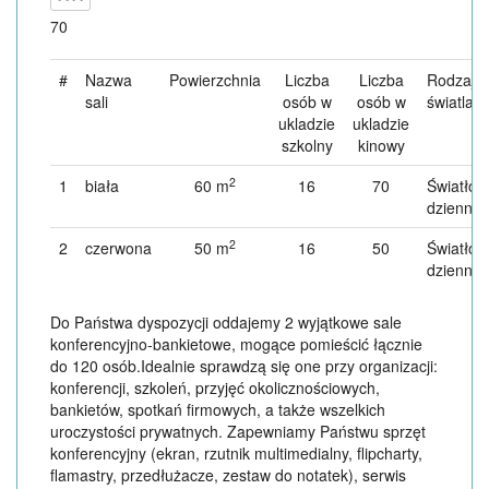
70
#
Nazwa
Powierzchnia
Liczba
Liczba
Rodzaj
sali
osób w
osób w
światla
ukladzie
ukladzie
szkolny
kinowy
2
1
biała
60 m
16
70
Światło
dzienne
2
2
czerwona
50 m
16
50
Światło
dzienne
Do Państwa dyspozycji oddajemy 2 wyjątkowe sale
konferencyjno-bankietowe, mogące pomieścić łącznie
do 120 osób.Idealnie sprawdzą się one przy organizacji:
konferencji, szkoleń, przyjęć okolicznościowych,
bankietów, spotkań firmowych, a także wszelkich
uroczystości prywatnych. Zapewniamy Państwu sprzęt
konferencyjny (ekran, rzutnik multimedialny, flipcharty,
flamastry, przedłużacze, zestaw do notatek), serwis