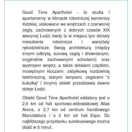
Good Time Aparthotel - to studia i
apartamenty w klimacie robotniczej kamienicy
łódzkiej, ulokowane we wnętrzach z czerwonej
cegły, zachowanych z dobrych czasów XIX
wiecznej Łodzi, kiedy to w miejscu tym istniały
mieszkania robotnicze i warsztaty
rękodzielnicze. Swoją architekturą (między
innymi odkrytą, surową cegłą i drewnianymi,
oryginalnie zachowanymi schodami) oraz
wystrojem wnętrz, a także detalami (ciężkimi,
mosiężnymi kluczami, zabytkową rozdzielnią
telefoniczną, starymi lampami, zegarami "z
kukułką" i innymi) obiekt przedstawia dawne
dzieje Łodzi.
Obiekt Good Time Aparthotel oddalony jest o
2,6 km od hali sportowo-widowiskowej Atlas
Arena, o 2,7 km od centrum handlowego
Manufaktura i o 2 km od hali Expo. Do
najbliższego przystanku autobusowego można
dojść w 5 minut.