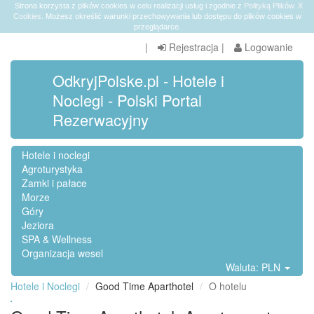
Strona korzysta z plików cookies w celu realizacji usług i zgodnie z
Polityką Plików
X
Cookies
. Możesz określić warunki przechowywania lub dostępu do plików cookies w
przeglądarce.
|
Rejestracja
|
Logowanie
OdkryjPolske.pl - Hotele i
Noclegi - Polski Portal
Rezerwacyjny
Hotele i noclegi
Agroturystyka
Zamki i pałace
Morze
Góry
Jeziora
SPA & Wellness
Organizacja wesel
Waluta: PLN
Hotele i Noclegi
Good Time Aparthotel
O hotelu