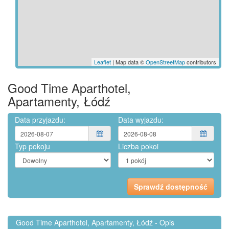
Leaflet
| Map data ©
OpenStreetMap
contributors
Good Time Aparthotel,
Apartamenty, Łódź
Data przyjazdu:
Data wyjazdu:
Typ pokoju
Liczba pokoi
Good Time Aparthotel, Apartamenty, Łódź - Opis