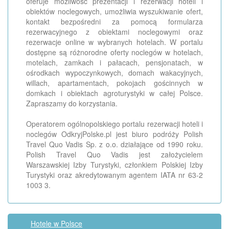
oferuje możliwość prezentacji i rezerwacji hoteli i
obiektów noclegowych, umożliwia wyszukiwanie ofert,
kontakt bezpośredni za pomocą formularza
rezerwacyjnego z obiektami noclegowymi oraz
rezerwacje online w wybranych hotelach. W portalu
dostępne są różnorodne oferty noclegów w hotelach,
motelach, zamkach i pałacach, pensjonatach, w
ośrodkach wypoczynkowych, domach wakacyjnych,
willach, apartamentach, pokojach gościnnych w
domkach i obiektach agroturystyki w całej Polsce.
Zapraszamy do korzystania.
Operatorem ogólnopolskiego portalu rezerwacji hoteli i
noclegów OdkryjPolske.pl jest biuro podróży Polish
Travel Quo Vadis Sp. z o.o. działające od 1990 roku.
Polish Travel Quo Vadis jest założycielem
Warszawskiej Izby Turystyki, członkiem Polskiej Izby
Turystyki oraz akredytowanym agentem IATA nr 63-2
1003 3.
Hotele w Polsce