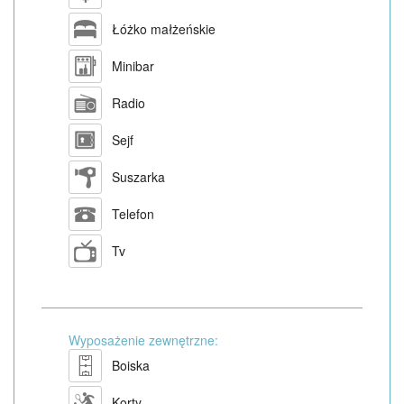
Łóżko małżeńskie
Minibar
Radio
Sejf
Suszarka
Telefon
Tv
Wyposażenie zewnętrzne:
Boiska
Korty