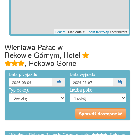
Leaflet
| Map data ©
OpenStreetMap
contributors
Wieniawa Pałac w
Rekowie Górnym, Hotel
, Rekowo Górne
Data przyjazdu:
Data wyjazdu:
Typ pokoju
Liczba pokoi
Wieniawa Pałac w Rekowie Górnym, Hotel
, Rekowo