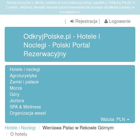
Strona korzysta z plików cookies w celu realizacji usług i zgodnie z
Polityką Plików
X
Cookies
. Możesz określić warunki przechowywania lub dostępu do plików cookies w
przeglądarce.
|
Rejestracja
|
Logowanie
OdkryjPolske.pl - Hotele i
Noclegi - Polski Portal
Rezerwacyjny
Hotele i noclegi
Agroturystyka
Zamki i pałace
Morze
Góry
Jeziora
SPA & Wellness
Organizacja wesel
Waluta: PLN
Hotele i Noclegi
Wieniawa Pałac w Rekowie Górnym
O hotelu