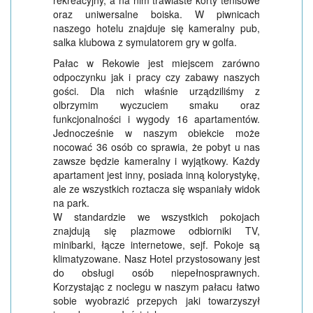
rekreacyjny, a na nim trawiaste korty tenisowe
oraz uniwersalne boiska. W piwnicach
naszego hotelu znajduje się kameralny pub,
salka klubowa z symulatorem gry w golfa.
Pałac w Rekowie jest miejscem zarówno
odpoczynku jak i pracy czy zabawy naszych
gości. Dla nich właśnie urządziliśmy z
olbrzymim wyczuciem smaku oraz
funkcjonalności i wygody 16 apartamentów.
Jednocześnie w naszym obiekcie może
nocować 36 osób co sprawia, że pobyt u nas
zawsze będzie kameralny i wyjątkowy. Każdy
apartament jest inny, posiada inną kolorystykę,
ale ze wszystkich roztacza się wspaniały widok
na park.
W standardzie we wszystkich pokojach
znajdują się plazmowe odbiorniki TV,
minibarki, łącze internetowe, sejf. Pokoje są
klimatyzowane. Nasz Hotel przystosowany jest
do obsługi osób niepełnosprawnych.
Korzystając z noclegu w naszym pałacu łatwo
sobie wyobrazić przepych jaki towarzyszył