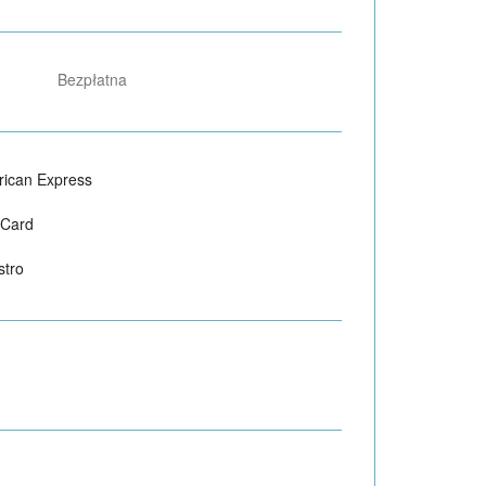
Bezpłatna
ican Express
 Card
tro