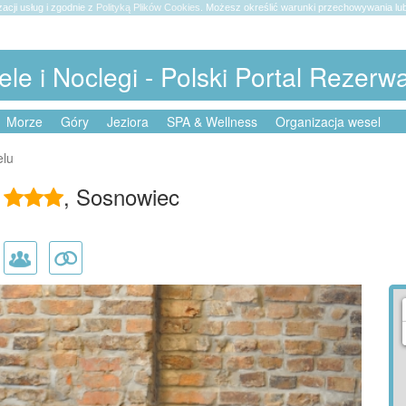
zacji usług i zgodnie z
Polityką Plików Cookies
. Możesz określić warunki przechowywania lub
ele i Noclegi - Polski Portal Rezerw
Morze
Góry
Jeziora
SPA & Wellness
Organizacja wesel
elu
l
, Sosnowiec