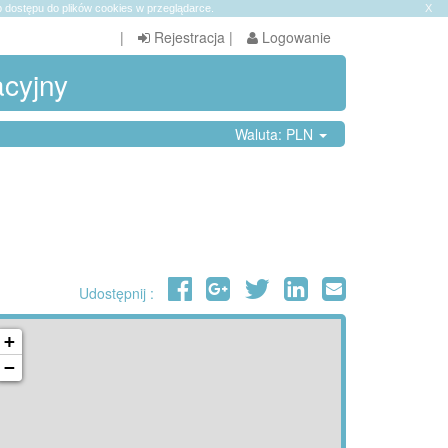
 dostępu do plików cookies w przeglądarce.
X
|
Rejestracja
|
Logowanie
acyjny
Waluta: PLN
Udostępnij :
+
−