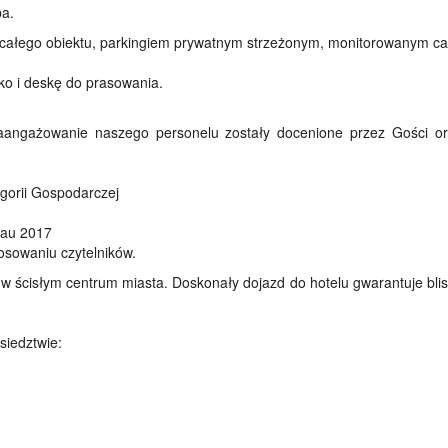
ba.
e całego obiektu, parkingiem prywatnym strzeżonym, monitorowanym c
ko i deskę do prasowania.
 zaangażowanie naszego personelu zostały docenione przez Gości 
gorii Gospodarczej
lau 2017
łosowaniu czytelników.
w ścisłym centrum miasta. Doskonały dojazd do hotelu gwarantuje bli
siedztwie: