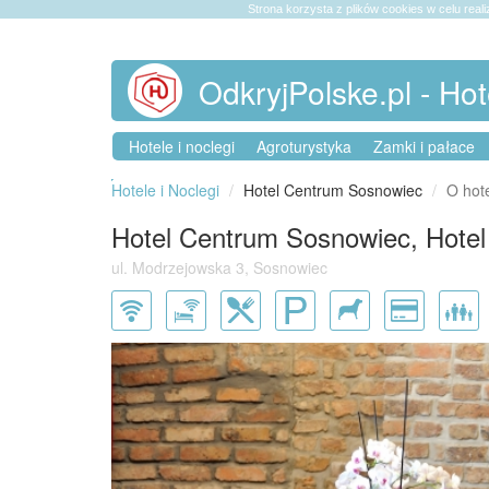
Strona korzysta z plików cookies w celu reali
OdkryjPolske.pl - Hot
Hotele i noclegi
Agroturystyka
Zamki i pałace
Hotele i Noclegi
Hotel Centrum Sosnowiec
O hot
Hotel Centrum Sosnowiec, Hote
ul. Modrzejowska 3, Sosnowiec