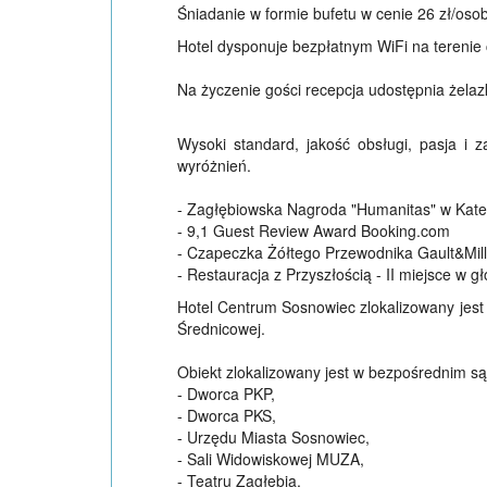
Śniadanie w formie bufetu w cenie 26 zł/oso
Hotel dysponuje bezpłatnym WiFi na tereni
Na życzenie gości recepcja udostępnia żelaz
Wysoki standard, jakość obsługi, pasja i
wyróżnień.
- Zagłębiowska Nagroda "Humanitas" w Kate
- 9,1 Guest Review Award Booking.com
- Czapeczka Żółtego Przewodnika Gault&Mil
- Restauracja z Przyszłością - II miejsce w g
Hotel Centrum Sosnowiec zlokalizowany jest 
Średnicowej.
Obiekt zlokalizowany jest w bezpośrednim są
- Dworca PKP,
- Dworca PKS,
- Urzędu Miasta Sosnowiec,
- Sali Widowiskowej MUZA,
- Teatru Zagłębia,