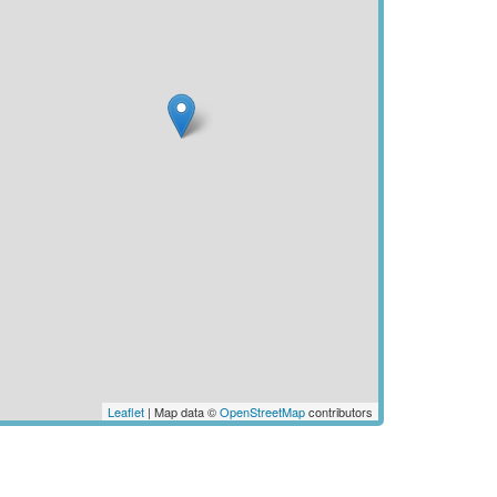
Leaflet
| Map data ©
OpenStreetMap
contributors