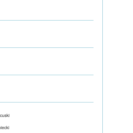
cuski
iecki