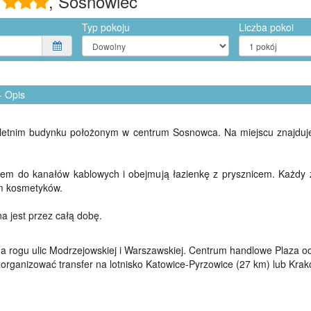
l
, Sosnowiec
Typ pokoju
Liczba pokoi
- Opis
letnim budynku położonym w centrum Sosnowca. Na miejscu znajduje
em do kanałów kablowych i obejmują łazienkę z prysznicem. Każdy 
m kosmetyków.
 jest przez całą dobę.
a rogu ulic Modrzejowskiej i Warszawskiej. Centrum handlowe Plaza o
rganizować transfer na lotnisko Katowice-Pyrzowice (27 km) lub Krak