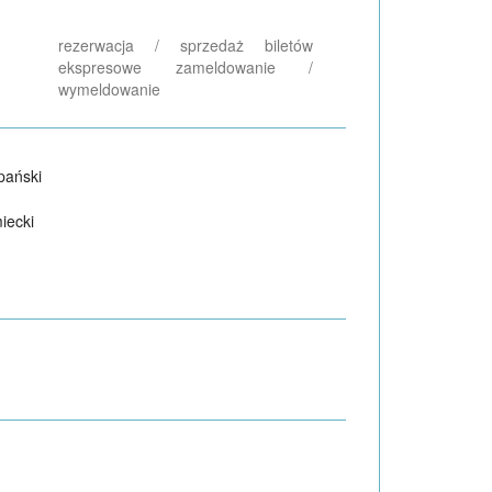
rezerwacja / sprzedaż biletów
ekspresowe zameldowanie /
wymeldowanie
pański
iecki