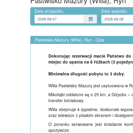
Pastwisko Mazury (Willa), Ryn
Data przyjazdu:
Data wyjazdu:
Pastwisko Mazury (Willa), Ryn - Opis
Dokonując rezerwacji macie Państwo do d
miejsc do spania na 8 łóżkach (3 pojedyn
Minimalna długość pobytu to 3 doby.
Willa Pastwisko Mazury jest usytuowana w 
Mikołajki oddalone są o 25 km, a Giżycko –
transfer lotniskowy.
Willa obejmuje 4 sypialnie, doskonale wypos
oraz telewizor z płaskim ekranem i dostępem
O poranku serwowane jest śniadanie konty
spożywcze.