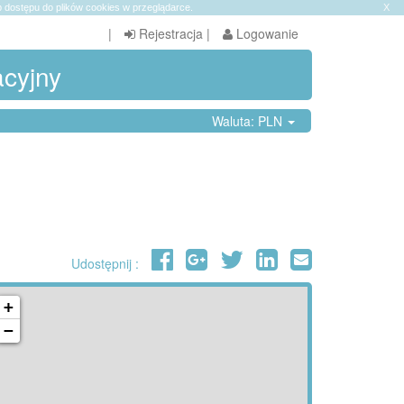
 dostępu do plików cookies w przeglądarce.
X
|
Rejestracja
|
Logowanie
acyjny
Waluta: PLN
Udostępnij :
+
−