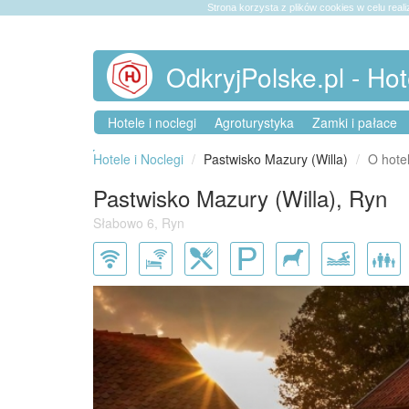
Strona korzysta z plików cookies w celu reali
OdkryjPolske.pl - Hot
Hotele i noclegi
Agroturystyka
Zamki i pałace
Hotele i Noclegi
Pastwisko Mazury (Willa)
O hote
Pastwisko Mazury (Willa), Ryn
Słabowo 6, Ryn