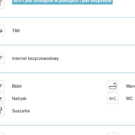
Wi-Fi jest dostępne w pokojach i jest bezpłatne
TAK
Internet bezprzewodowy
Bidet
Wan
Natrysk
WC
Suszarka