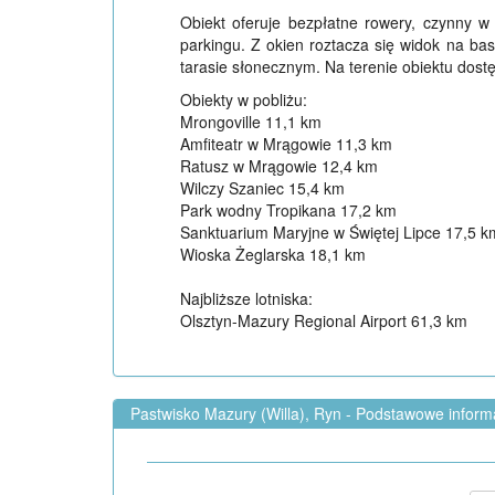
Obiekt oferuje bezpłatne rowery, czynny w
parkingu. Z okien roztacza się widok na b
tarasie słonecznym. Na terenie obiektu dostęp
Obiekty w pobliżu:
Mrongoville 11,1 km
Amfiteatr w Mrągowie 11,3 km
Ratusz w Mrągowie 12,4 km
Wilczy Szaniec 15,4 km
Park wodny Tropikana 17,2 km
Sanktuarium Maryjne w Świętej Lipce 17,5 k
Wioska Żeglarska 18,1 km
Najbliższe lotniska:
Olsztyn-Mazury Regional Airport 61,3 km
Pastwisko Mazury (Willa), Ryn - Podstawowe inform