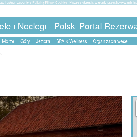
zacji usług i zgodnie z
Polityką Plików Cookies
. Możesz określić warunki przechowywania lub
ele i Noclegi - Polski Portal Rezerw
Morze
Góry
Jeziora
SPA & Wellness
Organizacja wesel
lu