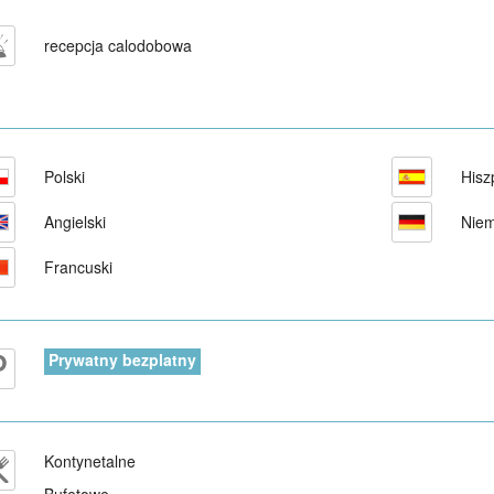
recepcja calodobowa
Polski
Hisz
Angielski
Niem
Francuski
Prywatny bezplatny
Kontynetalne
Bufetowe