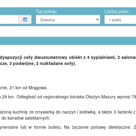
Typ pokoju
Liczba pokoi
yspozycji cały dwustumetrowy obiekt z 4 sypialniami, 2 salona
cze, 3 podwójne, 2 rozkładane sofy).
Rynie, 21 km od Mrągowa.
 o 29 km. Odległość od regionalnego lotniska Olsztyn-Mazury wynosi 7
ażoną kuchnię ze zmywarką do naczyń i lodówką, a także 3 łazienki z 
 do kanałów satelitarnych.
nentalne lub w formie bufetu. Na życzenie potrawy dietetyczne.