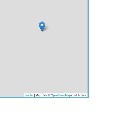
Leaflet
| Map data ©
OpenStreetMap
contributors