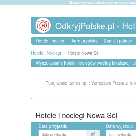
Strona korzysta z plików cookies w celu reali
OdkryjPolske.pl - Hot
Hotele i noclegi
Agroturystyka
Zamki i pałace
Hotele i Noclegi
Hotele Nowa Sól
Wyszukiwanie holeli i noclegów według lokalizacji l
Hotele i noclegi Nowa Sól
Data przyjazdu:
Data wyjazdu: