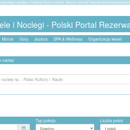
zacji usług i zgodnie z
Polityką Plików Cookies
. Możesz określić warunki przechowywania lub
ele i Noclegi - Polski Portal Rezerw
Morze
Góry
Jeziora
SPA & Wellness
Organizacja wesel
ub nazwy
Typ pokoju
Liczba pokoi