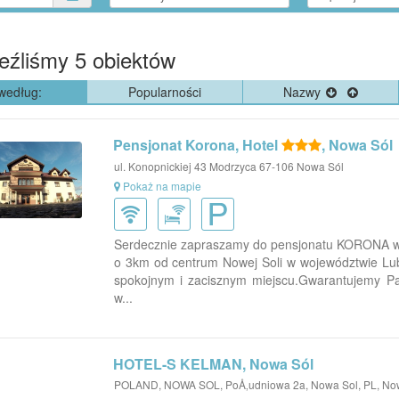
leźliśmy
5
obiektów
według:
Popularności
Nazwy
Pensjonat Korona, Hotel
, Nowa Sól
ul. Konopnickiej 43 Modrzyca 67-106 Nowa Sól
Pokaż na mapie
Serdecznie zapraszamy do pensjonatu KORONA w 
o 3km od centrum Nowej Soli w województwie Lub
spokojnym i zacisznym miejscu.Gwarantujemy Pa
w...
HOTEL-S KELMAN, Nowa Sól
POLAND, NOWA SOL, PoÅ‚udniowa 2a, Nowa Sol, PL, No