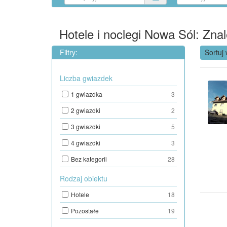
Hotele i noclegi Nowa Sól: Zna
Filtry:
Sortuj 
Liczba gwiazdek
1 gwiazdka
3
2 gwiazdki
2
3 gwiazdki
5
4 gwiazdki
3
Bez kategorii
28
Rodzaj obiektu
Hotele
18
Pozostałe
19