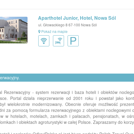
Aparthotel Junior, Hotel, Nowa Sól
ul. Głowackiego 8 67-100 Nowa Sól
Pokaż na mapie
zerwacyjny.
rtal Rezerwacyjny - system rezerwacji i baza hoteli i obiektów nocl
olsce. Portal działa nieprzerwanie od 2001 roku i powstał jako k
był wielokrotnie modernizowany. Obecnie oferuje możliwość prezentac
edni za pomocą formularza rezerwacyjnego z obiektami noclegowymi 
gów w hotelach, motelach, zamkach i pałacach, pensjonatach, w o
omkach i obiektach agroturystyki w całej Polsce. Zapraszamy do korzy