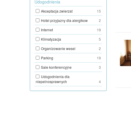
Udogodnienia
Akceptacja zwierzat
15
Hotel przyjazny dla alergikow
2
Internet
19
Klimatyzacja
5
Organizowanie wesel
2
Parking
19
Sale konferencyjne
3
Udogodnienia dla
niepelnosprawnych
4