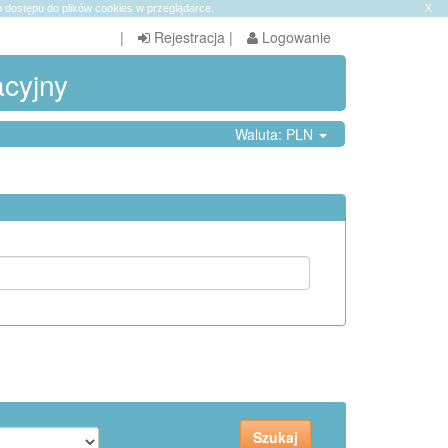
 dostępu do plików cookies w przeglądarce.
X
|
Rejestracja
|
Logowanie
acyjny
Waluta: PLN