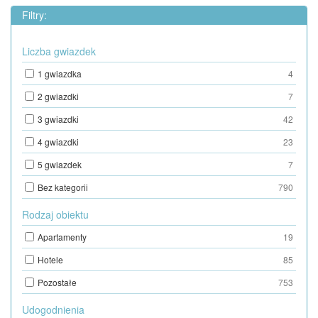
Filtry:
Liczba gwiazdek
1 gwiazdka
4
2 gwiazdki
7
3 gwiazdki
42
4 gwiazdki
23
5 gwiazdek
7
Bez kategorii
790
Rodzaj obiektu
Apartamenty
19
Hotele
85
Pozostałe
753
Udogodnienia