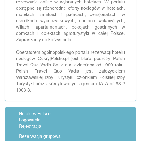
rezerwacje online w wybranych hotelach. W portalu
dostępne są różnorodne oferty noclegów w hotelach,
motelach, zamkach i pałacach, pensjonatach, w
ośrodkach wypoczynkowych, domach wakacyjnych,
willach, apartamentach, pokojach gościnnych w
domkach i obiektach agroturystyki w całej Polsce.
Zapraszamy do korzystania.
Operatorem ogólnopolskiego portalu rezerwacji hoteli i
noclegów OdkryjPolske.pl jest biuro podróży Polish
Travel Quo Vadis Sp. z o.o. działające od 1990 roku.
Polish Travel Quo Vadis jest założycielem
Warszawskiej Izby Turystyki, członkiem Polskiej Izby
Turystyki oraz akredytowanym agentem IATA nr 63-2
1003 3.
Hotele w Polsce
Logowanie
Rejestracja
Rezerwacja grupowa