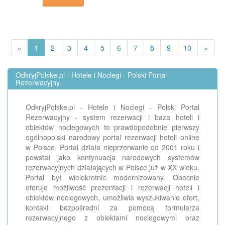
«
1
2
3
4
5
6
7
8
9
10
»
OdkryjPolske.pl - Hotele i Noclegi - Polski Portal
Rezerwacyjny.
OdkryjPolske.pl - Hotele i Noclegi - Polski Portal
Rezerwacyjny - system rezerwacji i baza hoteli i
obiektów noclegowych to prawdopodobnie pierwszy
ogólnopolski narodowy portal rezerwacji hoteli online
w Polsce. Portal działa nieprzerwanie od 2001 roku i
powstał jako kontynuacja narodowych systemów
rezerwacyjnych działających w Polsce już w XX wieku.
Portal był wielokrotnie modernizowany. Obecnie
oferuje możliwość prezentacji i rezerwacji hoteli i
obiektów noclegowych, umożliwia wyszukiwanie ofert,
kontakt bezpośredni za pomocą formularza
rezerwacyjnego z obiektami noclegowymi oraz