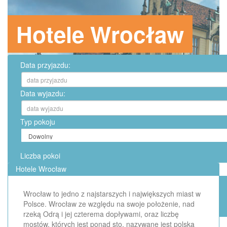
Hotele Wrocław
Data przyjazdu:
Data wyjazdu:
Typ pokoju
Liczba pokoi
Hotele Wrocław
Wrocław to jedno z najstarszych i największych miast w
Polsce. Wrocław ze względu na swoje położenie, nad
rzeką Odrą i jej czterema dopływami, oraz liczbę
mostów, których jest ponad sto, nazywane jest polską