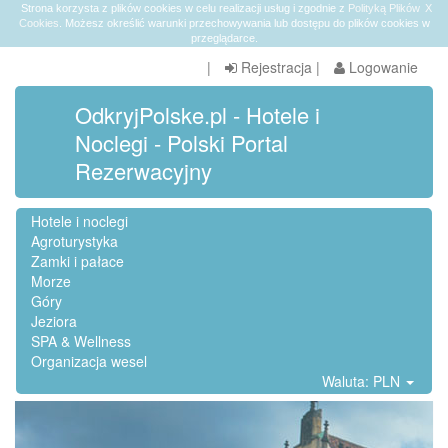
Strona korzysta z plików cookies w celu realizacji usług i zgodnie z
Polityką Plików
X
Cookies
. Możesz określić warunki przechowywania lub dostępu do plików cookies w
przeglądarce.
|
Rejestracja
|
Logowanie
OdkryjPolske.pl - Hotele i
Noclegi - Polski Portal
Rezerwacyjny
Hotele i noclegi
Agroturystyka
Zamki i pałace
Morze
Góry
Jeziora
SPA & Wellness
Organizacja wesel
Waluta: PLN