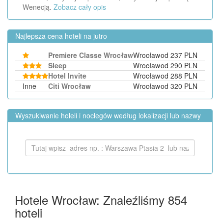
Wenecją.
Zobacz cały opis
Najlepsza cena hoteli na jutro
Premiere Classe Wrocław
Wrocław
od 237 PLN
Sleep
Wrocław
od 290 PLN
Hotel Invite
Wrocław
od 288 PLN
Inne
Citi Wrocław
Wrocław
od 320 PLN
Wyszukiwanie holeli i noclegów według lokalizacji lub nazwy
Hotele Wrocław: Znaleźliśmy
854
hoteli