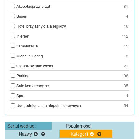
Akceptacja zwierzat
81
Basen
4
Hotel przyjazny dla alergikow
16
Internet
112
Klimatyzacja
45
Michelin Rating
3
Organizowanie wesel
21
Parking
106
Sale konferencyjne
35
Spa
4
Udogodnienia dla niepelnosprawnych
54
Sortuj według:
Popularności
Nazwy
Kategorii